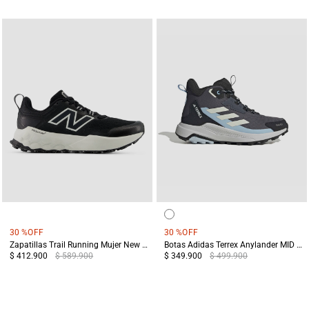
30 %
OFF
30 %
OFF
Zapatillas Trail Running Mujer New Balance Garoe V2 Negras
Botas Adidas Terrex Anylander MID Mujer Negro/Gris
$ 412.900
$ 589.900
$ 349.900
$ 499.900