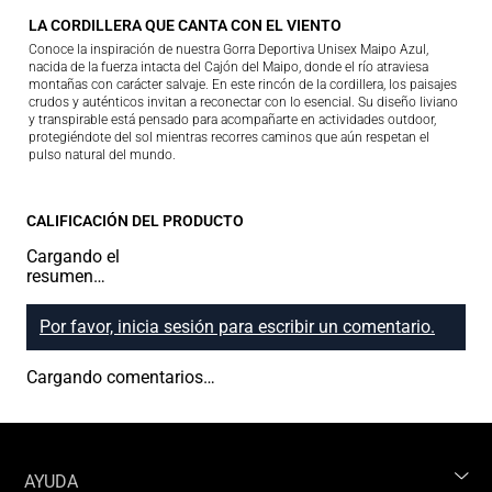
LA CORDILLERA QUE CANTA CON EL VIENTO
Conoce la inspiración de nuestra Gorra Deportiva Unisex Maipo Azul,
nacida de la fuerza intacta del Cajón del Maipo, donde el río atraviesa
montañas con carácter salvaje. En este rincón de la cordillera, los paisajes
crudos y auténticos invitan a reconectar con lo esencial. Su diseño liviano
y transpirable está pensado para acompañarte en actividades outdoor,
protegiéndote del sol mientras recorres caminos que aún respetan el
pulso natural del mundo.
CALIFICACIÓN DEL PRODUCTO
Cargando el
resumen…
Por favor, inicia sesión para escribir un comentario.
Cargando comentarios…
AYUDA