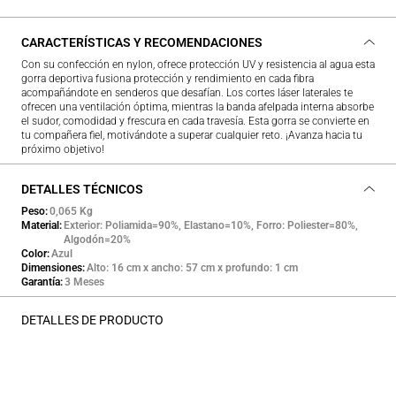
CARACTERÍSTICAS Y RECOMENDACIONES
Con su confección en nylon, ofrece protección UV y resistencia al agua esta
gorra deportiva fusiona protección y rendimiento en cada fibra
acompañándote en senderos que desafían. Los cortes láser laterales te
ofrecen una ventilación óptima, mientras la banda afelpada interna absorbe
el sudor, comodidad y frescura en cada travesía. Esta gorra se convierte en
tu compañera fiel, motivándote a superar cualquier reto. ¡Avanza hacia tu
próximo objetivo!
DETALLES TÉCNICOS
Peso
0,065 Kg
Material
Exterior: Poliamida=90%, Elastano=10%, Forro: Poliester=80%,
Algodón=20%
Color
Azul
Dimensiones
Alto: 16 cm x ancho: 57 cm x profundo: 1 cm
Garantía
3 Meses
DETALLES DE PRODUCTO