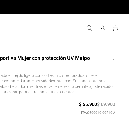
portiva Mujer con protección UV Maipo
ada en tejido ligero con cortes microperforados, ofrece
n constante durante actividades intensas. Su banda interna en
absorbe sudor, mientras el cierre de velcro permite ajuste rápido.
 funcional para entrenamientos exigentes.
$
55
.
900
$
69
.
900
TPAC600010-00B10M