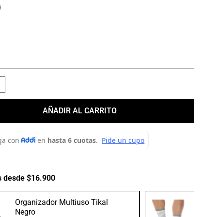
＋
AÑADIR AL CARRITO
s desde $16.900
Organizador Multiuso Tikal
Medias
Negro
Gris/B