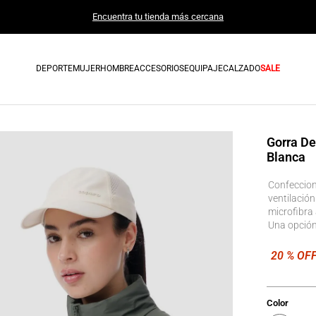
Encuentra tu tienda más cercana
DEPORTE
MUJER
HOMBRE
ACCESORIOS
EQUIPAJE
CALZADO
SALE
Gorra De
Blanca
Confeccion
ventilació
microfibra 
Una opción
Color