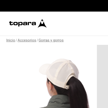
Inicio
/
Accesorios
/
Gorras y gorros