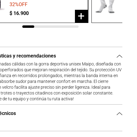
32
%OFF
20
%O
+
$
16
.
900
$
23
.
9
sticas y recomendaciones
nadas cálidas con la gorra deportiva unisex Maipo, diseñada con
operforados que mejoran respiración del tejido. Su protección UV
ianza en recorridos prolongados, mientras la banda interna en
absorbe sudor para mantener confort en marcha. El cierre
 velcro facilita ajuste preciso sin perder ligereza. Ideal para
trotes o trayectos citadinos con exposición solar constante.
e de tu equipo y continúa tu ruta activa!
técnicos