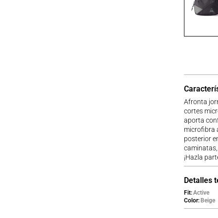
Caracterí
Afronta jor
cortes micr
aporta conf
microfibra 
posterior en
caminatas, 
¡Hazla part
Detalles 
Fit
Active
Color
Beige