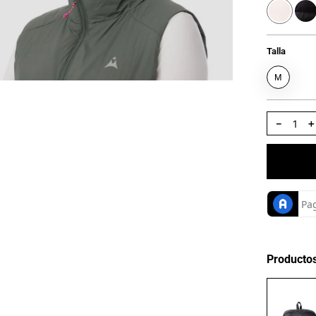
Talla
M
－
Producto