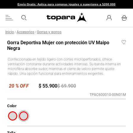
Envío Gratis: Aplica para compras iguales o superiores a $200.000
Inicio
Accesorios
Gorras y gorros
/
/
Gorra Deportiva Mujer con protección UV Maipo
Negra
Confeccionada en tejido ligero con cortes microperforados, ofrece
ventilación constante durante actividades intensas. Su banda interna en
microfibra absorbe sudor, mientras el cierre de velcro permite ajuste
rápido. Una opción funcional para entrenamientos exigentes.
$
55
.
900
$
69
.
900
TPAC600010-00N01M
Color
Talla