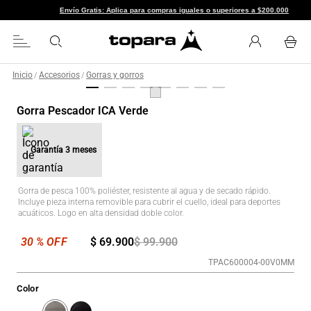
Envío Gratis: Aplica para compras iguales o superiores a $200.
Inicio
Accesorios
Gorras y gorros
/
/
Gorra Pescador ICA Verde
Garantía
3 meses
Gorra de pesca 100% poliéster, resistente al agua y de secado rápido.
Incluye pieza interna removible para cubrir el cuello, ideal para deportes
acuáticos. Logo en alta densidad doble color.
$
69
.
900
$
99
.
900
TPAC600004-00V0MM
Color