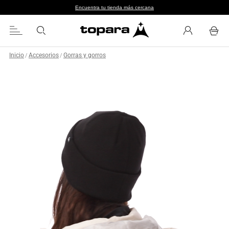
Encuentra tu tienda más cercana
Inicio
Accesorios
Gorras y gorros
/
/