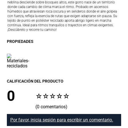
neblina desciende sobre bosques altos, este gorro nace de un territorio
donde cada cambio de clima marca el ritmo. Probado en ascensos
húmedos que atraviesan roca oscura y en senderos donde el aire golpea
con fuerza, refleja la esencia de rutas que exigen adaptarse sin pausa. Su
tejido de punto en poliéster reciclado aporta abrigo ligero en marcha
continua. Ideal para ritmos tranquilos o trayectos en climas exigentes.
¡Descúbrelo y recorre tu camino!
PROPIEDADES
CALIFICACIÓN DEL PRODUCTO
0
☆
☆
☆
☆
☆
(0 comentarios)
Por favor, inicia sesión para escribir un comentario.