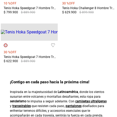
10 %
OFF
30 %
OFF
Tenis Hoka Speedgoat 7 Hombre Trail Running Amarillo/ Terreo
Tenis Hoka Challenger 8 Hombre Trail Running Azul/Gris
$ 799.900
$ 889.900
$ 629.900
$ 899.900
30 %
OFF
Tenis Hoka Speedgoat 7 Hombre Trail Running Verde/Azul
$ 622.900
$ 889.900
¡Contigo en cada paso hacía la próxima cima!
Inspirada en la majestuosidad de
Latinoamérica
, donde los vientos
susurran entre volcanes y montañas desafiantes, esta ropa para
senderismo
te impulsa a seguir adelante. Con
camisetas ultraligeras
y
transpirables
que resisten cada paso,
pantalones
diseñados para
enfrentar terrenos difíciles, y accesorios esenciales que te
acompañarán en cada travesía, sentirás la fuerza en cada prenda.