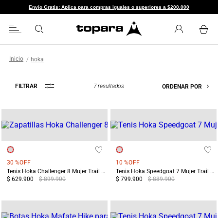
Envío Gratis: Aplica para compras iguales o superiores a $200.000
hoka
7
resultados
FILTRAR
ORDENAR POR
30 %
OFF
10 %
OFF
Tenis Hoka Challenger 8 Mujer Trail Running Azul/Blanco
Tenis Hoka Speedgoat 7 Mujer Trail Running Morado/Azul
$ 629.900
$ 899.900
$ 799.900
$ 889.900