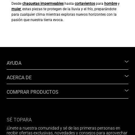
Desde
chaquetas impermeables
hasta
cortavientos
para
hombre
y
mujer
, estas piezas te protegen de la lluvia y el frío, preparándote
para cualquier clima mientras exploras nuevos horizontes con la
pasión que nuestra tierra evoca.
AYUDA
ACERCA DE
COMPRAR PRODUCTOS
SÉ TOPARA
¡Únete a nuestra comunidad y sé de las primeras personas en
recibir ofertas exclusivas, novedades y consejos para aprovechar