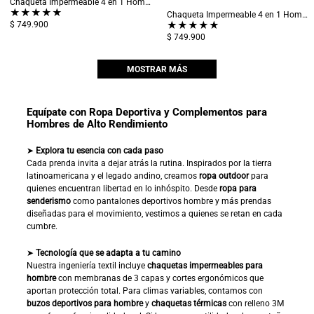
Chaqueta Impermeable 4 en 1 Hombre Chingaza Azul
★
★
★
★
★
Chaqueta Impermeable 4 en 1 Hombre Chingaza Verde
★
★
★
★
★
$ 749.900
$ 749.900
MOSTRAR MÁS
Equípate con Ropa Deportiva y Complementos para
Hombres de Alto Rendimiento
➤
Explora tu esencia con cada paso
Cada prenda invita a dejar atrás la rutina. Inspirados por la tierra
latinoamericana y el legado andino, creamos
ropa outdoor
para
quienes encuentran libertad en lo inhóspito. Desde
ropa para
senderismo
como pantalones deportivos hombre y más prendas
diseñadas para el movimiento, vestimos a quienes se retan en cada
cumbre.
➤
Tecnología que se adapta a tu camino
Nuestra ingeniería textil incluye
chaquetas impermeables para
hombre
con membranas de 3 capas y cortes ergonómicos que
aportan protección total. Para climas variables, contamos con
buzos deportivos para hombre
y
chaquetas térmicas
con relleno 3M