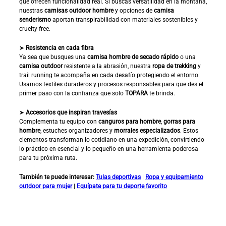
que ofrecen funcionalidad real. Si buscas versatilidad en la montaña,
nuestras
camisas outdoor hombre
y opciones de
camisa
senderismo
aportan transpirabilidad con materiales sostenibles y
cruelty free.
➤
Resistencia en cada fibra
Ya sea que busques una
camisa hombre de secado rápido
o una
camisa outdoor
resistente a la abrasión, nuestra
ropa de trekking
y
trail running te acompaña en cada desafío protegiendo el entorno.
Usamos textiles duraderos y procesos responsables para que des el
primer paso con la confianza que solo
TOPARA
te brinda.
➤
Accesorios que inspiran travesías
Complementa tu equipo con
canguros para hombre
,
gorras para
hombre
, estuches organizadores y
morrales especializados
. Estos
elementos transforman lo cotidiano en una expedición, convirtiendo
lo práctico en esencial y lo pequeño en una herramienta poderosa
para tu próxima ruta.
También te puede interesar:
Tulas deportivas
|
Ropa y equipamiento
outdoor para mujer
|
Equípate para tu deporte favorito