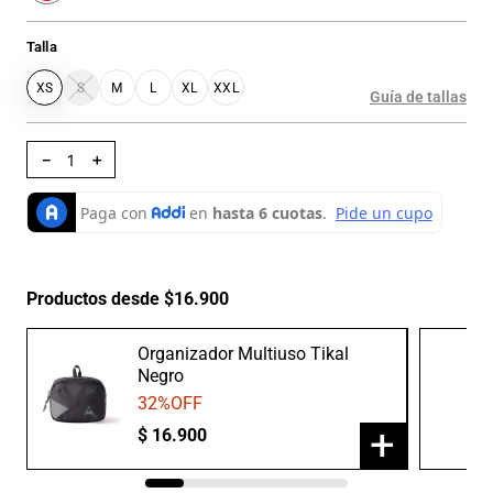
Talla
XS
S
M
L
XL
XXL
Guía de tallas
－
＋
Productos desde $16.900
Organizador Multiuso Tikal
Negro
32
%OFF
+
$
16
.
900