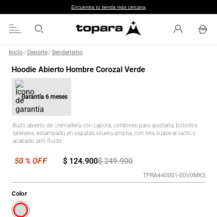
Encuentra tu tienda más cercana
Inicio
Deporte
Senderismo
/
/
Hoodie Abierto Hombre Corozal Verde
Garantía
6 meses
Buzo abierto de cremallera con capota, cordones para ajustarla, bolsillos
laterales, estampado en espalda silueta amplia, con tela suave al tacto y
acabado anti fluido.
$
124
.
900
$
249
.
900
TPRA440001-00V0MXS
Color