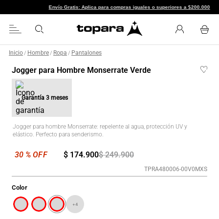
Envío Gratis: Aplica para compras iguales o superiores a $
Inicio
Hombre
Ropa
Pantalones
/
/
/
Jogger para Hombre Monserrate Verde
Garantía
3 meses
Jogger para hombre Monserrate: repelente al agua, protección UV y
elástico. Perfecto para senderismo.
$
174
.
900
$
249
.
900
TPRA480006-00V0MXS
Color
+
4