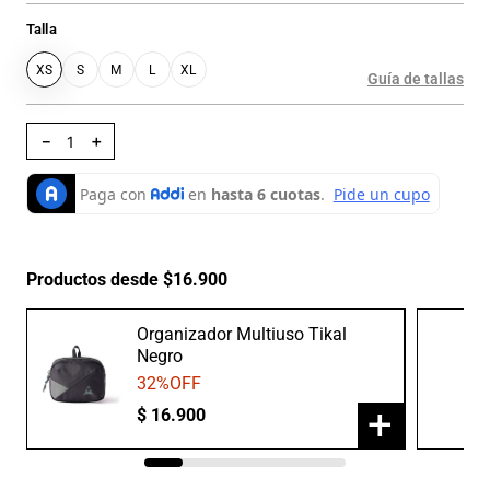
Talla
XS
S
M
L
XL
Guía de tallas
－
＋
Productos desde $16.900
Organizador Multiuso Tikal
Negro
32
%OFF
+
$
16
.
900