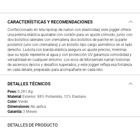
CARACTERÍSTICAS Y RECOMENDACIONES
Confeccionado en tela ripstop de nailon con elasticidad, este jogger ofrece
una pretina elástica ajustable con cordón para un ajuste cómodo, junto con
dos bolsillos laterales con cremallera, dos bolsillos de parche en la parte
posterior (uno con cremallera) y un bolsillo tipo cargo asimétrico en el lado
derecho. La bota con banda elástica asegura un ajuste preciso, mientras
que su tejido repelente al agua y con protección UV garantiza comodidad y
versatilidad en cualquier entorno. Los ecos de Monserrate narran historias
de ascensos épicos y desafíos superados, y este jogger refleja esa fortaleza
en cada detalle, preparado para acompañarte en cada reto.
DETALLES TÉCNICOS
Peso
0,281 Kg
Material
Exterior: 88% Poliamida, 12% Elastano
Color
Verde
Dimensiones
No aplica
Garantía
3 Meses
DETALLES DE PRODUCTO