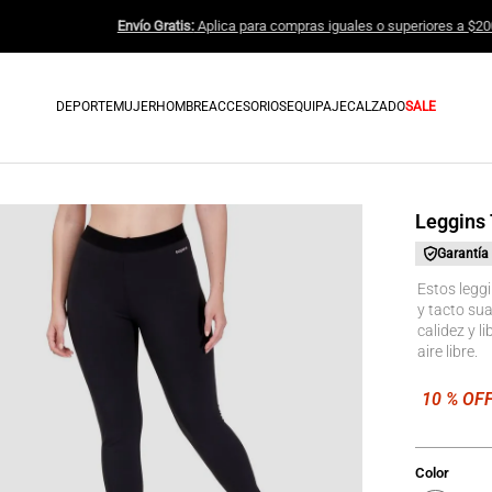
Envío Gratis:
Aplica para compras igua
DEPORTE
MUJER
HOMBRE
ACCESORIOS
EQUIPAJE
CALZADO
SALE
Leggins
Garantía
Estos legg
y tacto su
calidez y l
aire libre.
Color