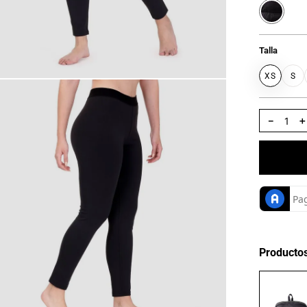
Talla
XS
S
－
Producto