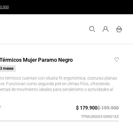
les o superiores a $200.000
 Térmicos Mujer Paramo Negro
3 meses
ins térmicos cuentan con silueta fit ergonómica, costuras planas
ave. Funcionan como segunda piel en climas fríos, ofreciendo
ibertad de movimiento ideales para senderismo o actividades al
$
179
.
900
$
199
.
900
TPRA280003-00N01XS