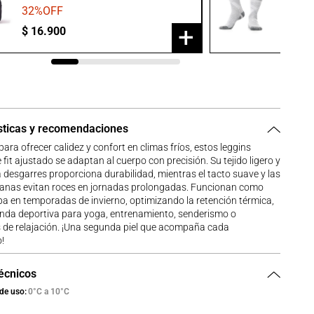
32
%OFF
20
%O
+
$
16
.
900
$
23
.
9
sticas y recomendaciones
ara ofrecer calidez y confort en climas fríos, estos leggins
 fit ajustado se adaptan al cuerpo con precisión. Su tejido ligero y
a desgarres proporciona durabilidad, mientras el tacto suave y las
lanas evitan roces en jornadas prolongadas. Funcionan como
a en temporadas de invierno, optimizando la retención térmica,
nda deportiva para yoga, entrenamiento, senderismo o
s de relajación. ¡Una segunda piel que acompaña cada
!
técnicos
de uso
0°C a 10°C