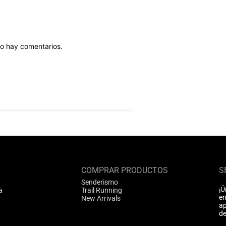
o hay comentarios.
COMPRAR PRODUCTOS
S
Senderismo
¡Ú
a
Trail Running
en
New Arrivals
ap
de