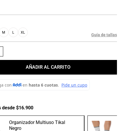
M
L
XL
Guía de tallas
＋
AÑADIR AL CARRITO
s desde $16.900
Organizador Multiuso Tikal
Medias
Negro
Gris/B