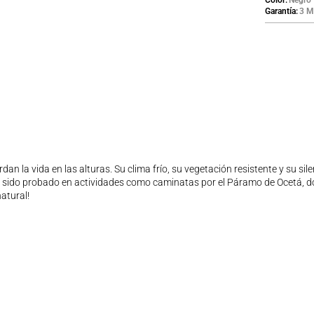
Color
Negro
Garantía
3 M
n la vida en las alturas. Su clima frío, su vegetación resistente y su 
a sido probado en actividades como caminatas por el Páramo de Ocetá, d
atural!