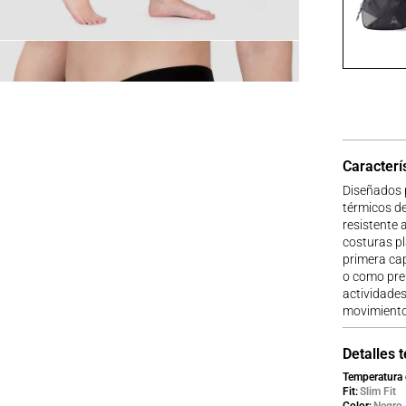
Caracterí
Diseñados p
térmicos de
resistente 
costuras p
primera cap
o como pre
actividade
movimiento
Detalles 
Temperatura 
Fit
Slim Fit