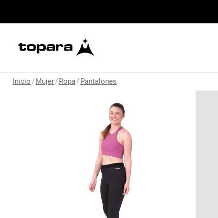
Inicio
/
Mujer
/
Ropa
/
Pantalones