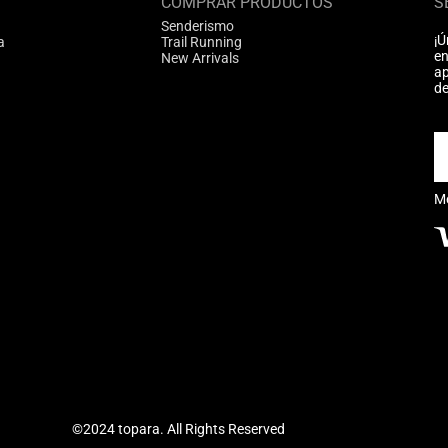
COMPRAR PRODUCTOS
S
Senderismo
¡Ú
a
Trail Running
en
New Arrivals
ap
de
M
©2024 topara. All Rights Reserved