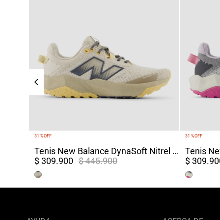
31 %
OFF
31 %
OFF
Tenis New Balance DynaSoft Nitrel V6 Mujer Terreo
$ 309.900
$ 445.900
$ 309.90