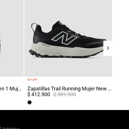
30 %
OFF
Chaqueta Impermeable 4 en 1 Mujer Chingaza Azul
Zapatillas Trail Running Mujer New Balance Garoe V2 Negras
$ 412.900
$ 589.900