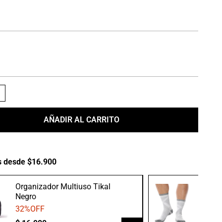
＋
AÑADIR AL CARRITO
s desde $16.900
Organizador Multiuso Tikal
Medias
Negro
Gris/B
32
%OFF
20
%O