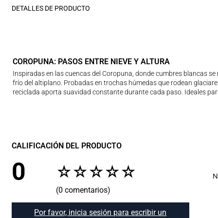
DETALLES DE PRODUCTO
COROPUNA: PASOS ENTRE NIEVE Y ALTURA
Inspiradas en las cuencas del Coropuna, donde cumbres blancas se m
frío del altiplano. Probadas en trochas húmedas que rodean glaciares
reciclada aporta suavidad constante durante cada paso. Ideales par
CALIFICACIÓN DEL PRODUCTO
0
☆
☆
☆
☆
☆
N
(0 comentarios)
Por favor, inicia sesión para escribir un