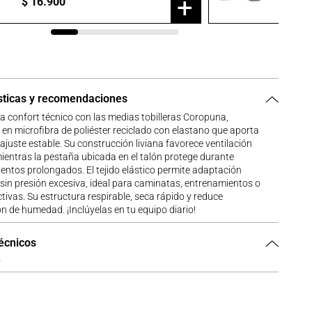
+
$
16
.
900
$
23
.
9
sticas y recomendaciones
 confort técnico con las medias tobilleras Coropuna,
en microfibra de poliéster reciclado con elastano que aporta
ajuste estable. Su construcción liviana favorece ventilación
ientras la pestaña ubicada en el talón protege durante
ntos prolongados. El tejido elástico permite adaptación
in presión excesiva, ideal para caminatas, entrenamientos o
tivas. Su estructura respirable, seca rápido y reduce
 de humedad. ¡Inclúyelas en tu equipo diario!
técnicos
o