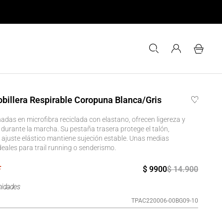
0
billera Respirable Coropuna Blanca/Gris
adas en microfibra reciclada con elastano, ofrecen ligereza y
 durante la marcha. Su pestaña trasera protege el talón,
 ajuste elástico mantiene sujeción estable. Unas medias
ideales para trail running o senderismo.
$
9900
$
14
.
900
nidades
TPAC220006-00BG09-10