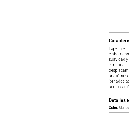
Caracterí
Experimenta
elaboradas 
suavidad y 
continua, m
desplazamie
anatómica s
jornadas ac
acumulación
Detalles 
Color
Blanc