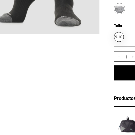
Talla
9-10
－
Producto