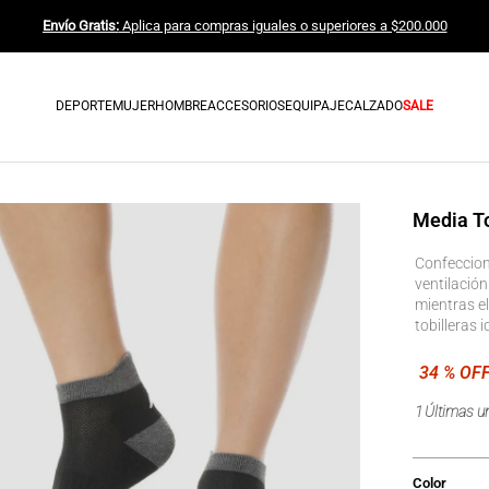
Envío Gratis:
Aplica para compras iguales o superiores a $200.00
DEPORTE
MUJER
HOMBRE
ACCESORIOS
EQUIPAJE
CALZADO
SALE
Media To
Confeccion
ventilación
mientras el
tobilleras 
1
Últimas u
Color