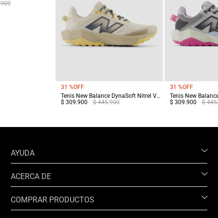
.900
31 %
OFF
31 %
OFF
Tenis New Balance DynaSoft Nitrel V6 Mujer Terreo
$ 309.900
$ 445.900
$ 309.900
$ 445
AYUDA
ACERCA DE
COMPRAR PRODUCTOS