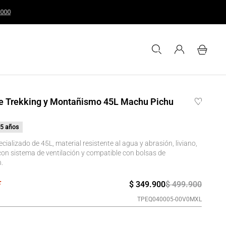
les o superiores a $200.000
de Trekking y Montañismo 45L Machu Pichu
5 años
cializado de 45L, material resistente al agua y abrasión, liviano,
 con sistema de ventilación y compatible con bolsas de
.
$
349
.
900
$
499
.
900
TPEQ040005-00V0MXL