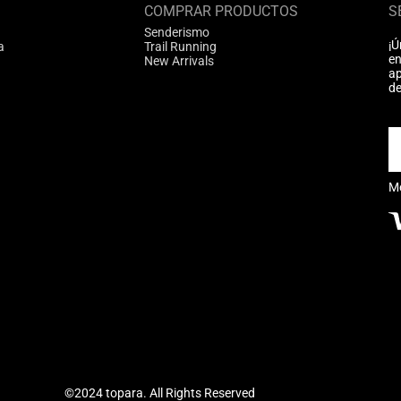
COMPRAR PRODUCTOS
S
Senderismo
¡Ú
a
Trail Running
en
New Arrivals
ap
de
M
©2024 topara. All Rights Reserved