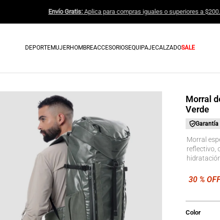
Envío Gratis:
Aplica para compras igua
DEPORTE
MUJER
HOMBRE
ACCESORIOS
EQUIPAJE
CALZADO
SALE
Morral 
Verde
Garantía
Morral espe
reflectivo,
hidratación
Color