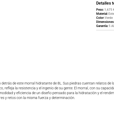
para tu pró
Detalles 
cumbre con
Peso
1,675 
funcionalid
Material
Exte
Color
Verde
Dimensiones
Garantía
5 A
 detrás de este morral hidratante de 8L. Sus piedras cuentan relatos de l
o, refleja la resistencia y el ingenio de su gente. El morral, con su capa
idad y eficiencia de un diseño pensado para la hidratación y el rendimien
s y retos con la misma fuerza y determinación.