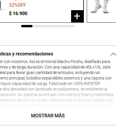
32
%OFF
20
%O
+
$
16
.
900
$
23
.
9
sticas y recomendaciones
r con nosotros. Así es el morral Machu Picchu, diseñado para
entes y de larga duración. Con una capacidad de 45L+10L, este
deal para llevar gran cantidad de artículos, incluyendo un
nto principal, bolsillos expandibles externos y una capota con
a mayor capacidad de carga. Fabricado en 100% RIPSTOP
e alta densidad con laminado en poliuretano, es resistente al
a abrasión. Su sistema acolchado con memory foam y materiales
 permiten llevarlo sin sudar, mientras que el cinturón lumbar con
esa y correas de 40mm aseguran el apoyo ideal para cargas de
. Las cadenas exteriores resistentes ofrecen opciones de amarre
MOSTRAR MÁS
 adicional. Con accesos directos al compartimiento principal y al
ra expandible, y detalles reflectivos para mayor visibilidad, este
ntiza comodidad y funcionalidad en cada travesía. Prepárate