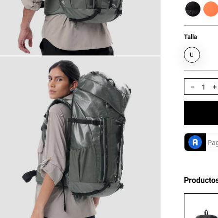
Talla
U
－
Producto