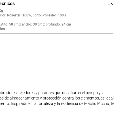
ximo objetivo, alcanza la cima de tus retos y disfruta cada
técnicos
 este morral, reto cumplido. Descubre la comodidad y
Kg
ad que solo esta prenda puede ofrecerte.
rior: Poliester=100%, Forro: Poliester=100%
Alto: 58 cm x ancho: 30 cm x profundo: 24 cm
ños
abradores, tejedores y pastores que desafiaron el tiempo y la
cidad de almacenamiento y protección contra los elementos, es ideal
to. Inspirado en la fortaleza y la resiliencia de Machu Picchu, te