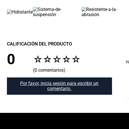
CALIFICACIÓN DEL PRODUCTO
0
☆
☆
☆
☆
☆
N
(0 comentarios)
Por favor, inicia sesión para escribir un
comentario.