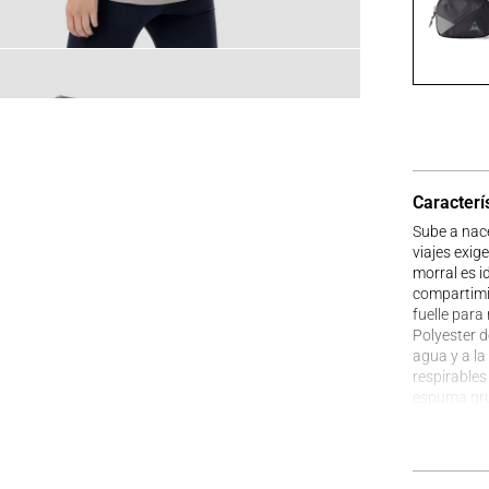
Caracterí
Sube a nace
viajes exig
morral es i
compartimie
fuelle par
Polyester d
agua y a l
respirables
espuma gru
hasta 15 kg
para equipo
bolsillo ext
morral gara