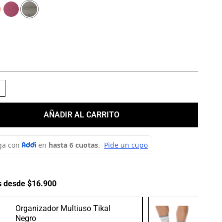
＋
AÑADIR AL CARRITO
s desde $16.900
Organizador Multiuso Tikal
Medias
Negro
Gris/B