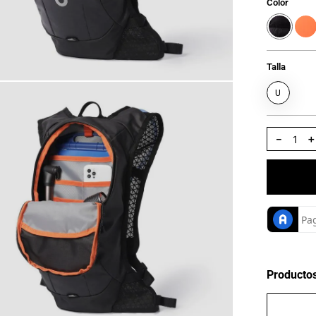
Color
Talla
U
－
Producto