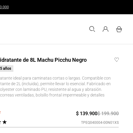
uales o superiores a $200.000
idratante de 8L Machu Picchu Negro
5 años
ratante ideal para caminatas cortas o largas. Compatible con
tante de 2L (incluida), permite llevar lo esencial. Fabricado en
lyester con laminado PU, resistente al agua y abrasión.
correas ventiladas, bolsillo frontal impermeable y detalles
$
139
.
900
$
199
.
900
★
★
TPEQ040004-00N01XS