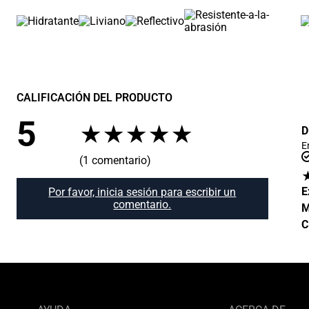
CALIFICACIÓN DEL PRODUCTO
5
★
★
★
★
★
D
E
(1 comentario)
E
Por favor, inicia sesión para escribir un
comentario.
M
C