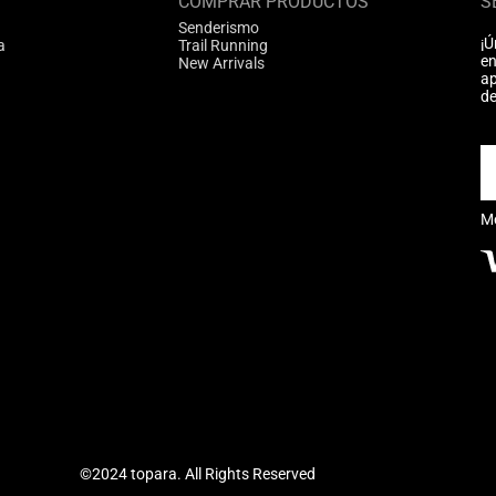
COMPRAR PRODUCTOS
S
Senderismo
¡Ú
a
Trail Running
en
New Arrivals
ap
de
M
©2024 topara. All Rights Reserved