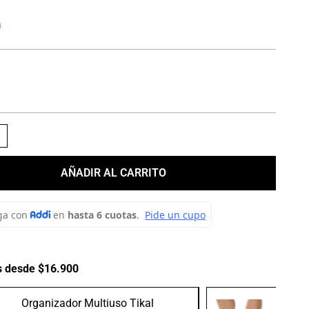
＋
AÑADIR AL CARRITO
s desde $16.900
Organizador Multiuso Tikal
Medias