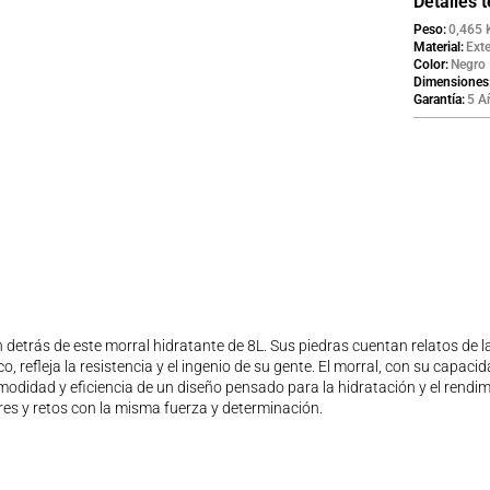
Detalles 
Peso
0,465 
Material
Exte
Color
Negro
Dimensiones
Garantía
5 A
 detrás de este morral hidratante de 8L. Sus piedras cuentan relatos de l
o, refleja la resistencia y el ingenio de su gente. El morral, con su capa
idad y eficiencia de un diseño pensado para la hidratación y el rendimien
s y retos con la misma fuerza y determinación.