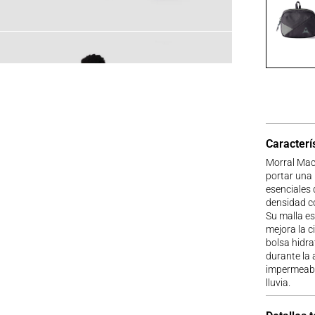
Caracterí
Morral Mac
portar una 
esenciales 
densidad co
Su malla es
mejora la c
bolsa hidra
durante la a
impermeable
lluvia.