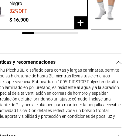
Negro
Gris/B
32
%OFF
20
%O
+
$
16
.
900
$
23
.
9
sticas y recomendaciones
hu Picchu 8L, diseñado para cortas y largas caminatas, permite
bolsa hidratante de hasta 2L mientras llevas tus elementos
de supervivencia. Fabricado en 100% RIPSTOP Polyester de alta
n laminado en poliuretano, es resistente al agua y a la abrasión.
pecial de alta ventilación en correas de hombro y espaldar
irculación del aire, brindando un ajuste cómodo. Incluye una
tante de 2L y herraje plástico para mantener la boquilla accesible
ctividad física. Con detalles reflectivos y un bolsillo frontal
, aporta visibilidad y protección en condiciones de poca luz y