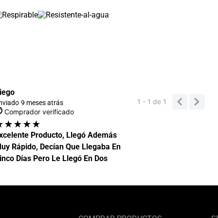
iego
1 - 1
de
1
nviado
9 meses atrás
Comprador verificado
★
★
★
★
★
xcelente Producto, Llegó Además
uy Rápido, Decían Que Llegaba En
inco Días Pero Le Llegó En Dos