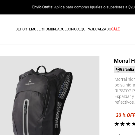
Envío Gratis:
Aplica para compras ig
DEPORTE
MUJER
HOMBRE
ACCESORIOS
EQUIPAJE
CALZADO
SALE
Morral H
Garantía
Morral hid
bolsa hidra
RIPSTOP Po
Espaldar y 
reflectivos.
★
★
★