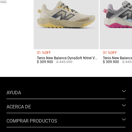
.900
31 %
OFF
31 %
OFF
Tenis New Balance DynaSoft Nitrel V6 Mujer Terreo
$ 309.900
$ 445.900
$ 309.900
$ 445
AYUDA
ACERCA DE
COMPRAR PRODUCTOS