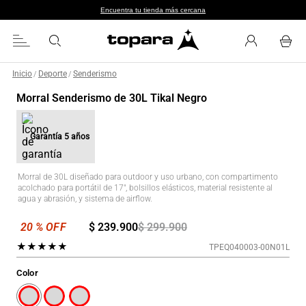
Encuentra tu tienda más cercana
Inicio
Deporte
Senderismo
/
/
Morral Senderismo de 30L Tikal Negro
Garantía
5 años
Morral de 30L diseñado para outdoor y uso urbano, con compartimento
acolchado para portátil de 17", bolsillos elásticos, material resistente al
agua y abrasión, y sistema de airflow.
$
239
.
900
$
299
.
900
★
★
★
★
★
TPEQ040003-00N01L
Color