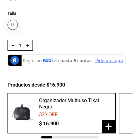
Talla
U
－
＋
Productos desde $16.900
Organizador Multiuso Tikal
Negro
32
%OFF
+
$
16
.
900