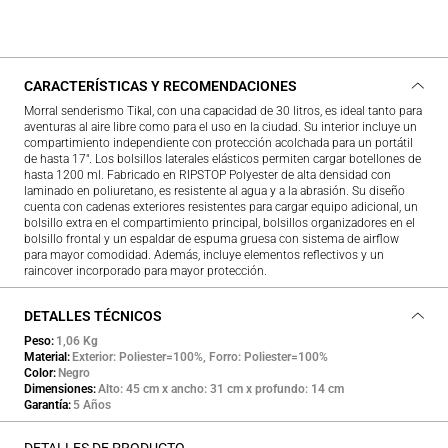
CARACTERÍSTICAS Y RECOMENDACIONES
Morral senderismo Tikal, con una capacidad de 30 litros, es ideal tanto para
aventuras al aire libre como para el uso en la ciudad. Su interior incluye un
compartimiento independiente con protección acolchada para un portátil
de hasta 17". Los bolsillos laterales elásticos permiten cargar botellones de
hasta 1200 ml. Fabricado en RIPSTOP Polyester de alta densidad con
laminado en poliuretano, es resistente al agua y a la abrasión. Su diseño
cuenta con cadenas exteriores resistentes para cargar equipo adicional, un
bolsillo extra en el compartimiento principal, bolsillos organizadores en el
bolsillo frontal y un espaldar de espuma gruesa con sistema de airflow
para mayor comodidad. Además, incluye elementos reflectivos y un
raincover incorporado para mayor protección.
DETALLES TÉCNICOS
Peso
1,06 Kg
Material
Exterior: Poliester=100%, Forro: Poliester=100%
Color
Negro
Dimensiones
Alto: 45 cm x ancho: 31 cm x profundo: 14 cm
Garantía
5 Años