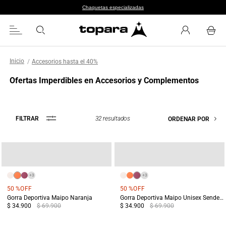
Chaquetas especializadas
Accesorios hasta el 40%
Ofertas Imperdibles en Accesorios y Complementos
32
resultados
FILTRAR
ORDENAR POR
+
3
+
3
50 %
OFF
50 %
OFF
Gorra Deportiva Maipo Naranja
Gorra Deportiva Maipo Unisex Senderismo Rosado
$ 34.900
$ 69.900
$ 34.900
$ 69.900