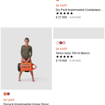
30 %
OFF
Dry Pack Impermeable Coatepeque 5 Litros Naranja
★
★
★
★
★
$ 27.900
$ 39.900
20 %
OFF
Termo Irazú 700 ml Blanco
★
★
★
★
★
$ 79.900
$ 99.900
20 %
OFF
Drypack Impermeable Unisex Orinoco Naranja