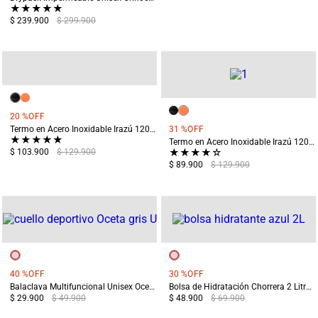
★
★
★
★
★
$ 239.900
$ 299.900
20 %
OFF
Termo en Acero Inoxidable Irazú 1200 ml Negro
31 %
OFF
★
★
★
★
★
Termo en Acero Inoxidable Irazú 1200 ml Naranja
★
★
★
★
☆
$ 103.900
$ 129.900
$ 89.900
$ 129.900
40 %
OFF
30 %
OFF
Balaclava Multifuncional Unisex Oceta Gris
Bolsa de Hidratación Chorrera 2 Litros Azul
$ 29.900
$ 49.900
$ 48.900
$ 69.900