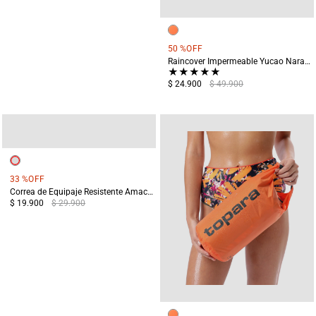
50 %
OFF
Raincover Impermeable Yucao Naranja
★
★
★
★
★
$ 24.900
$ 49.900
33 %
OFF
Correa de Equipaje Resistente Amacayacu Gris
$ 19.900
$ 29.900