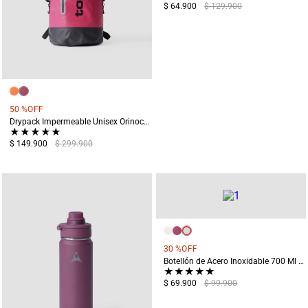
$ 64.900
$ 129.900
50 %
OFF
Drypack Impermeable Unisex Orinoco Rosado
★
★
★
★
★
$ 149.900
$ 299.900
30 %
OFF
Botellón de Acero Inoxidable 700 Ml Irazu Azul
★
★
★
★
★
$ 69.900
$ 99.900