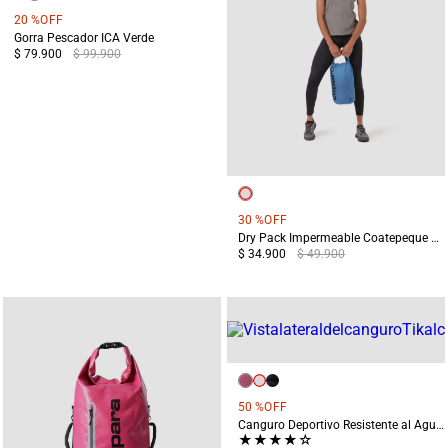
20 %
OFF
Gorra Pescador ICA Verde
$ 79.900
$ 99.900
30 %
OFF
Dry Pack Impermeable Coatepeque 12 Litros Azul
$ 34.900
$ 49.900
50 %
OFF
Canguro Deportivo Resistente al Agua Tikal Rosado
★
★
★
★
☆