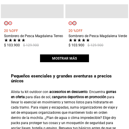
20 %
OFF
20 %
OFF
Sombrero de Pesca Magdalena Terreo
Sombrero de Pesca Magdalena Verde
★
★
★
★
★
★
★
★
★
★
$ 103.900
$ 129.900
$ 103.900
$ 129.900
MOSTRAR MÁS
Pequeños esenciales y grandes aventuras a precios
únicos
Alista tu kit outdoor con
accesorios en descuento
. Encuentra
gorras
en oferta
para días de sol,
canguros deportivos en promoción
para
llevar lo esencial en movimiento y termos listos para hidratarte en
cada tramo. Para viajes y escapadas, suma organizadores de viaje y
set de empaques organizadores que mantienen todo en orden
dentro de la mochila. ¿Plan de agua o clima impredecible? Elige dry
packs para proteger tus cosas y un mosquetón de seguridad para
anclar llaves, botella o equipo. Renueva tus básicos antes de que se