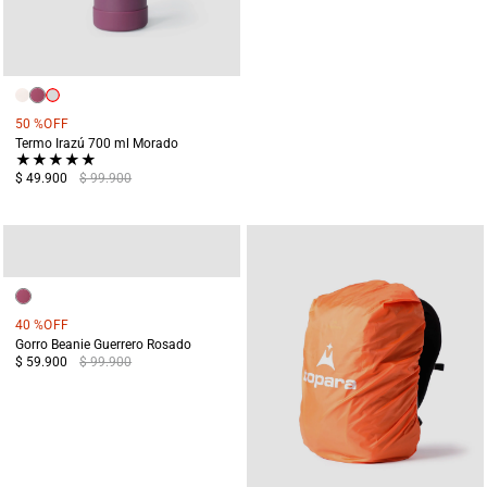
50 %
OFF
Termo Irazú 700 ml Morado
★
★
★
★
★
$ 49.900
$ 99.900
40 %
OFF
Gorro Beanie Guerrero Rosado
$ 59.900
$ 99.900