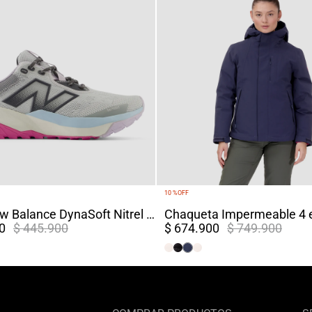
10 %
OFF
Tenis New Balance DynaSoft Nitrel V6 Mujer Gris
0
$ 445.900
$ 674.900
$ 749.900