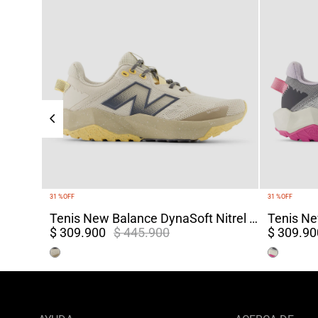
31 %
OFF
31 %
OFF
Tenis New Balance DynaSoft Nitrel V6 Mujer Terreo
$ 309.900
$ 445.900
$ 309.90