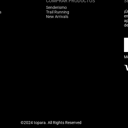
COMPRAR PRODUCTOS
S
Senderismo
¡Ú
a
Trail Running
en
New Arrivals
ap
de
M
©2024 topara. All Rights Reserved