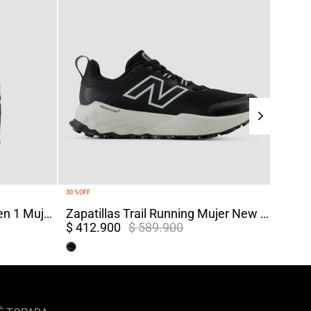
30 %
OFF
Chaqueta Impermeable 4 en 1 Mujer Chingaza Azul
Zapatillas Trail Running Mujer New Balance Garoe V2 Negras
$ 412.900
$ 589.900