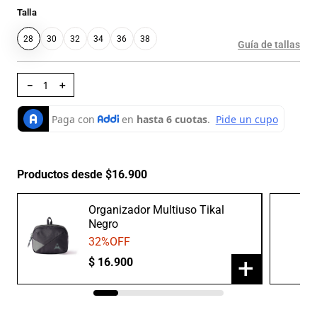
Talla
28
30
32
34
36
38
Guía de tallas
－
＋
Productos desde $16.900
Organizador Multiuso Tikal
Negro
32
%OFF
+
$
16
.
900