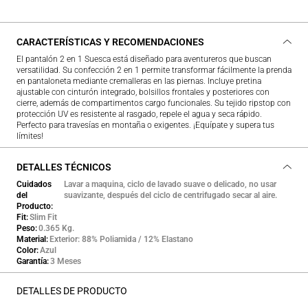
CARACTERÍSTICAS Y RECOMENDACIONES
El pantalón 2 en 1 Suesca está diseñado para aventureros que buscan
versatilidad. Su confección 2 en 1 permite transformar fácilmente la prenda
en pantaloneta mediante cremalleras en las piernas. Incluye pretina
ajustable con cinturón integrado, bolsillos frontales y posteriores con
cierre, además de compartimentos cargo funcionales. Su tejido ripstop con
protección UV es resistente al rasgado, repele el agua y seca rápido.
Perfecto para travesías en montaña o exigentes. ¡Equípate y supera tus
límites!
DETALLES TÉCNICOS
Cuidados
Lavar a maquina, ciclo de lavado suave o delicado, no usar
del
suavizante, después del ciclo de centrifugado secar al aire.
Producto
Fit
Slim Fit
Peso
0.365 Kg.
Material
Exterior: 88% Poliamida / 12% Elastano
Color
Azul
Garantía
3 Meses
DETALLES DE PRODUCTO