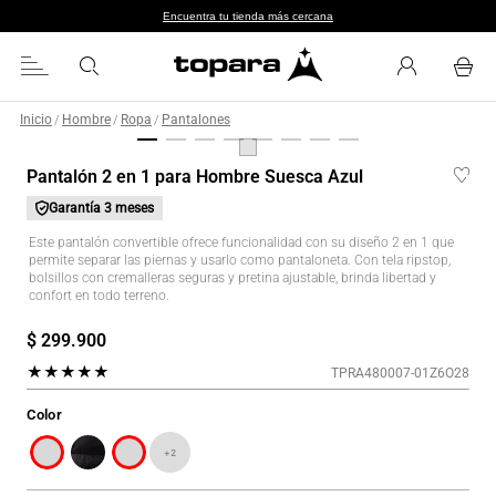
Encuentra tu tienda más cercana
Inicio
Hombre
Ropa
Pantalones
/
/
/
Pantalón 2 en 1 para Hombre Suesca Azul
Garantía
3 meses
Este pantalón convertible ofrece funcionalidad con su diseño 2 en 1 que
permite separar las piernas y usarlo como pantaloneta. Con tela ripstop,
bolsillos con cremalleras seguras y pretina ajustable, brinda libertad y
confort en todo terreno.
$
299
.
900
★
★
★
★
★
TPRA480007-01Z6O28
Color
+
2