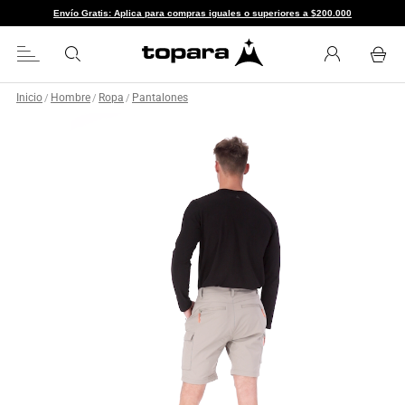
Envío Gratis: Aplica para compras iguales o superiores a $200.000
Inicio
Hombre
Ropa
Pantalones
/
/
/