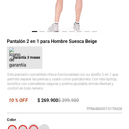
Pantalón 2 en 1 para Hombre Suesca Beige
Garantía
3 meses
Este pantalón convertible ofrece funcionalidad con su diseño 2 en 1 que
permite separar las piernas y usarlo como pantaloneta. Con tela ripstop,
bolsillos con cremalleras seguras y pretina ajustable, brinda libertad y
confort en todo terreno.
$
269
.
900
$
299
.
900
TPRA480007-01T8428
Color