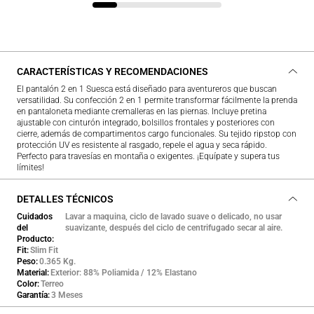
CARACTERÍSTICAS Y RECOMENDACIONES
El pantalón 2 en 1 Suesca está diseñado para aventureros que buscan
versatilidad. Su confección 2 en 1 permite transformar fácilmente la prenda
en pantaloneta mediante cremalleras en las piernas. Incluye pretina
ajustable con cinturón integrado, bolsillos frontales y posteriores con
cierre, además de compartimentos cargo funcionales. Su tejido ripstop con
protección UV es resistente al rasgado, repele el agua y seca rápido.
Perfecto para travesías en montaña o exigentes. ¡Equípate y supera tus
límites!
DETALLES TÉCNICOS
Cuidados
Lavar a maquina, ciclo de lavado suave o delicado, no usar
del
suavizante, después del ciclo de centrifugado secar al aire.
Producto
Fit
Slim Fit
Peso
0.365 Kg.
Material
Exterior: 88% Poliamida / 12% Elastano
Color
Terreo
Garantía
3 Meses