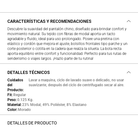
CARACTERÍSTICAS Y RECOMENDACIONES
Descubre la suavidad del pantalón chino, diseñado para brindar confort y
movimiento natural. Su tejido con fibras de modal aporta un tacto
agradable y fluido, ideal para uso prolongado. Posee una pretina con
elástico y cordón que mejora el ajuste, bolsillos frontales tipo parche y un
corte posterior o cotilla en la cadera que realza la silueta. La bota recta
aporta equilibrio entre confort y funcionalidad. Perfecto para tus rutas de
senderismo o viajes largos. ¡Hazlo parte de tu rutina!
DETALLES TÉCNICOS
Cuidados
Lavar a maquina, ciclo de lavado suave o delicado, no usar
del
suavizante, después del ciclo de centrifugado secar al aire.
Producto
Fit
Regular
Peso
0.125 Kg.
Material
23% Modal, 49% Poliéster, 8% Elastano
Color
Morado
DETALLES DE PRODUCTO