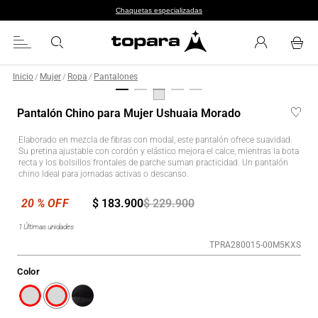
Chaquetas especializadas
Inicio
Mujer
Ropa
Pantalones
/
/
/
Pantalón Chino para Mujer Ushuaia Morado
Elaborado en mezcla de fibras con modal, este pantalón ofrece suavidad.
Su pretina ajustable con cordón y elástico mejora el calce, mientras la bota
recta y los bolsillos frontales de parche suman practicidad. Un pantalón
chino Ideal para jornadas activas o descanso.
$
183
.
900
$
229
.
900
1
Últimas unidades
TPRA280015-00M5KXS
Color