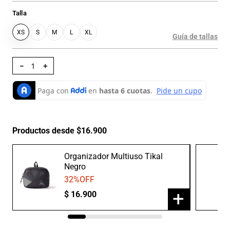
Talla
XS
S
M
L
XL
Guía de tallas
－
＋
Productos desde $16.900
Organizador Multiuso Tikal
Negro
32
%OFF
+
$
16
.
900