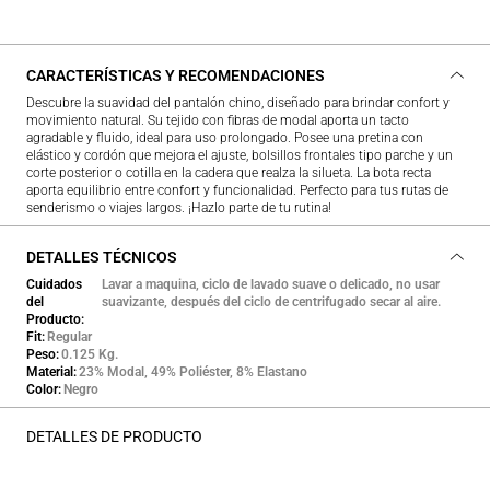
CARACTERÍSTICAS Y RECOMENDACIONES
Descubre la suavidad del pantalón chino, diseñado para brindar confort y
movimiento natural. Su tejido con fibras de modal aporta un tacto
agradable y fluido, ideal para uso prolongado. Posee una pretina con
elástico y cordón que mejora el ajuste, bolsillos frontales tipo parche y un
corte posterior o cotilla en la cadera que realza la silueta. La bota recta
aporta equilibrio entre confort y funcionalidad. Perfecto para tus rutas de
senderismo o viajes largos. ¡Hazlo parte de tu rutina!
DETALLES TÉCNICOS
Cuidados
Lavar a maquina, ciclo de lavado suave o delicado, no usar
del
suavizante, después del ciclo de centrifugado secar al aire.
Producto
Fit
Regular
Peso
0.125 Kg.
Material
23% Modal, 49% Poliéster, 8% Elastano
Color
Negro
DETALLES DE PRODUCTO