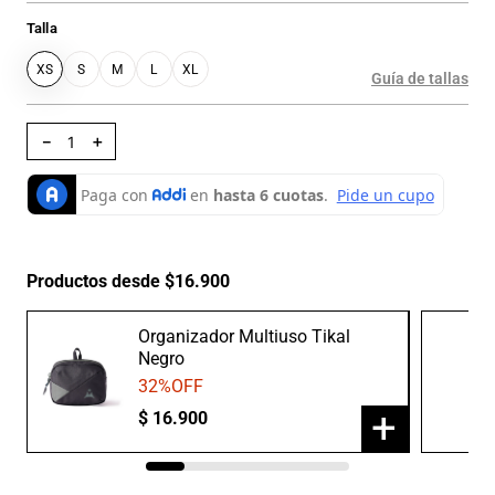
Talla
XS
S
M
L
XL
Guía de tallas
－
＋
Productos desde $16.900
Organizador Multiuso Tikal
Negro
32
%OFF
+
$
16
.
900