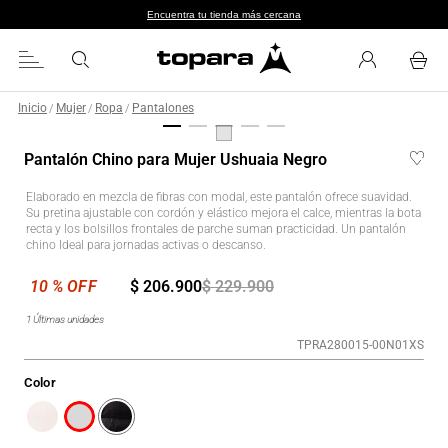
Encuentra tu tienda más cercana
Inicio
Mujer
Ropa
Pantalones
/
/
/
Pantalón Chino para Mujer Ushuaia Negro
Elaborado en mezcla de fibras con modal, este pantalón ofrece suavidad.
Su pretina ajustable con cordón y elástico mejora el calce, mientras la bota
recta y los bolsillos frontales de parche suman practicidad. Un pantalón
chino Ideal para jornadas activas o descanso.
$
206
.
900
$
229
.
900
1
Últimas unidades
TPRA280015-00N01XS
Color