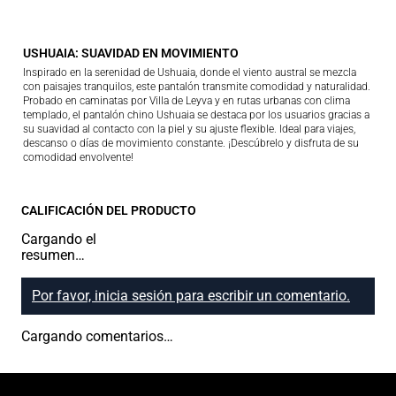
USHUAIA: SUAVIDAD EN MOVIMIENTO
Inspirado en la serenidad de Ushuaia, donde el viento austral se mezcla
con paisajes tranquilos, este pantalón transmite comodidad y naturalidad.
Probado en caminatas por Villa de Leyva y en rutas urbanas con clima
templado, el pantalón chino Ushuaia se destaca por los usuarios gracias a
su suavidad al contacto con la piel y su ajuste flexible. Ideal para viajes,
descanso o días de movimiento constante. ¡Descúbrelo y disfruta de su
comodidad envolvente!
CALIFICACIÓN DEL PRODUCTO
Cargando el
resumen…
Por favor, inicia sesión para escribir un comentario.
Cargando comentarios…