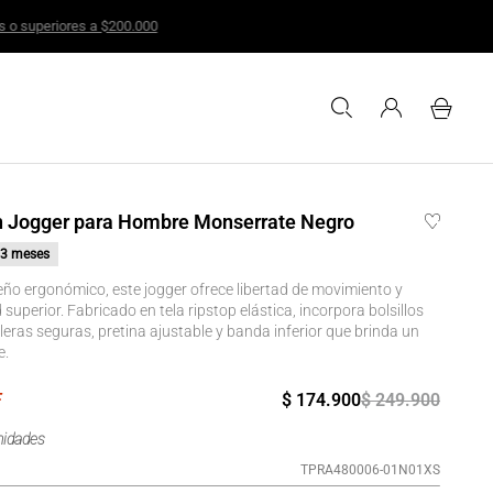
a para compras iguales o superiores a $200.000
n Jogger para Hombre Monserrate Negro
3 meses
eño ergonómico, este jogger ofrece libertad de movimiento y
uperior. Fabricado en tela ripstop elástica, incorpora bolsillos
eras seguras, pretina ajustable y banda inferior que brinda un
e.
$
174
.
900
$
249
.
900
nidades
TPRA480006-01N01XS