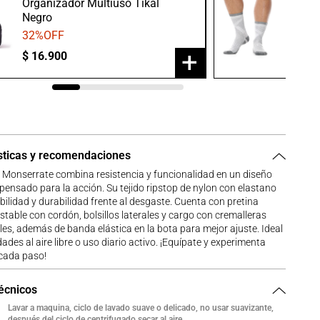
Organizador Multiuso Tikal
Medias
Negro
Gris/B
32
%OFF
20
%O
+
$
16
.
900
$
23
.
9
sticas y recomendaciones
 Monserrate combina resistencia y funcionalidad en un diseño
 pensado para la acción. Su tejido ripstop de nylon con elastano
ibilidad y durabilidad frente al desgaste. Cuenta con pretina
ustable con cordón, bolsillos laterales y cargo con cremalleras
s, además de banda elástica en la bota para mejor ajuste. Ideal
dades al aire libre o uso diario activo. ¡Equípate y experimenta
 cada paso!
técnicos
Lavar a maquina, ciclo de lavado suave o delicado, no usar suavizante,
después del ciclo de centrifugado secar al aire.