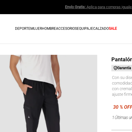
Envío Gratis:
Aplic
DEPORTE
MUJER
HOMBRE
ACCESORIOS
EQUIPAJE
CALZADO
SALE
Pantaló
Garantía
Con su dis
comodidad s
con cremall
ajuste firm
1
Últimas u