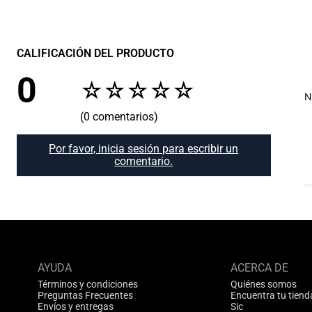
CALIFICACIÓN DEL PRODUCTO
0
☆
☆
☆
☆
☆
N
(0 comentarios)
Por favor, inicia sesión para escribir un
comentario.
AYUDA
ACERCA DE
Términos y condiciones
Quiénes somos
Preguntas Frecuentes
Encuentra tu tiend
Envíos y entregas
Sic