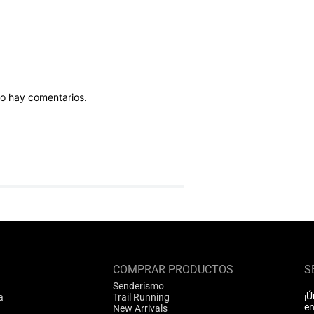
o hay comentarios.
COMPRAR PRODUCTOS
S
Senderismo
¡Ú
a
Trail Running
en
New Arrivals