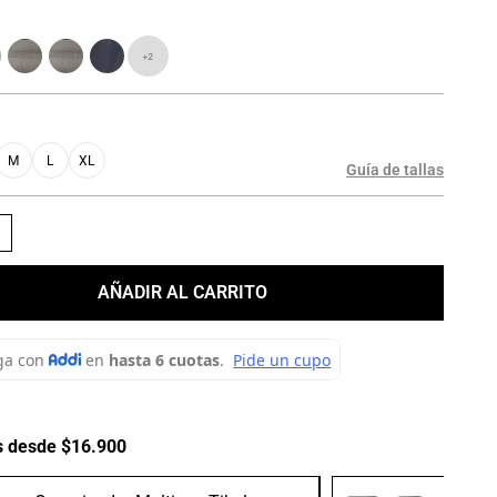
+
2
M
L
XL
Guía de tallas
＋
AÑADIR AL CARRITO
s desde $16.900