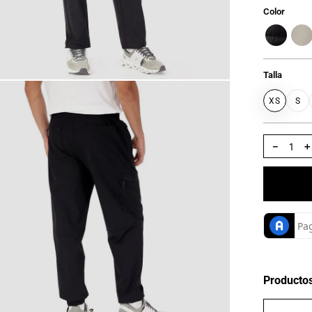
Color
Talla
XS
S
－
Producto