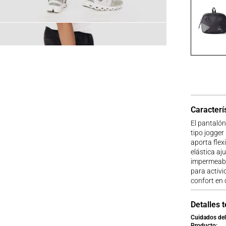
Caracterí
El pantalón
tipo jogger
aporta flex
elástica aj
impermeable
para activi
confort en
Detalles 
Cuidados del
Producto