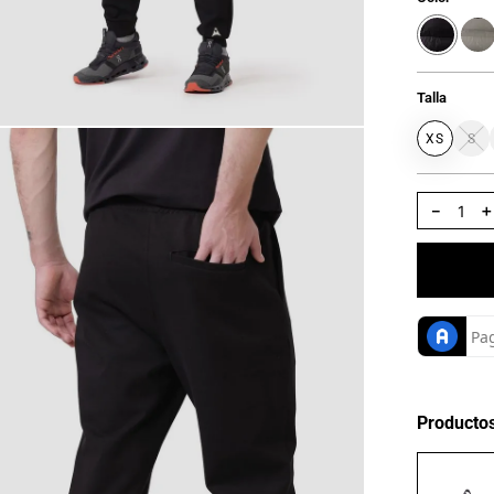
Talla
XS
S
－
Producto