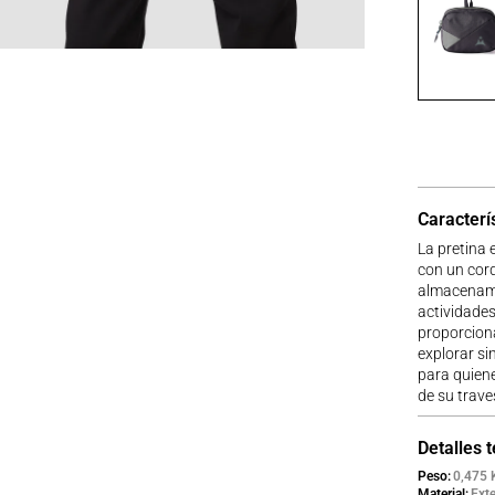
Caracterí
La pretina
con un cord
almacenamie
actividades 
proporciona
explorar si
para quiene
de su trave
Detalles 
Peso
0,475 
Material
Exte