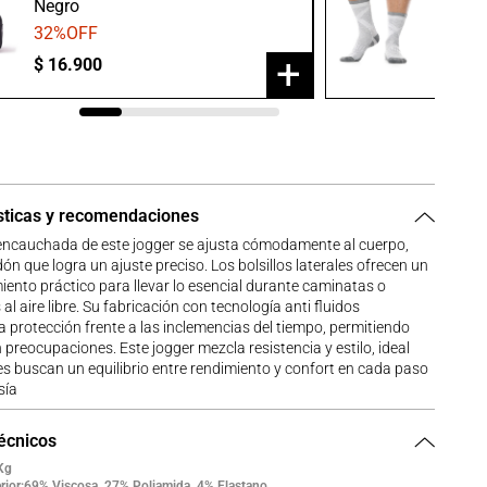
Negro
Gris/B
32
%OFF
20
%O
+
$
16
.
900
$
23
.
9
sticas y recomendaciones
 encauchada de este jogger se ajusta cómodamente al cuerpo,
ón que logra un ajuste preciso. Los bolsillos laterales ofrecen un
nto práctico para llevar lo esencial durante caminatas o
al aire libre. Su fabricación con tecnología anti fluidos
 protección frente a las inclemencias del tiempo, permitiendo
n preocupaciones. Este jogger mezcla resistencia y estilo, ideal
s buscan un equilibrio entre rendimiento y confort en cada paso
sía
técnicos
Kg
rior:69% Viscosa, 27% Poliamida, 4% Elastano