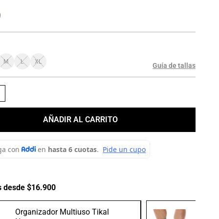
M
L
XL
Guía de tallas
＋
AÑADIR AL CARRITO
s desde $16.900
Organizador Multiuso Tikal
Medias