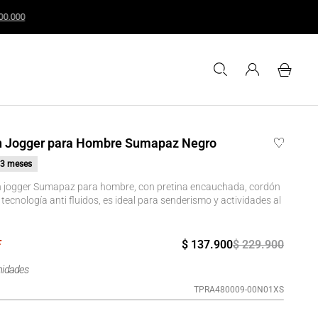
ales o superiores a $200.000
n Jogger para Hombre Sumapaz Negro
3 meses
n jogger Sumapaz para hombre, con pretina encauchada, cordón
 tecnología anti fluidos, es ideal para senderismo y actividades al
$
137
.
900
$
229
.
900
nidades
TPRA480009-00N01XS