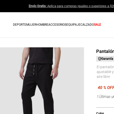
Envío Gratis:
Aplica para compras igu
DEPORTE
MUJER
HOMBRE
ACCESORIOS
EQUIPAJE
CALZADO
SALE
Pantaló
Garantía
El pantaló
ajustable y
aire libre
1
Últimas u
Color