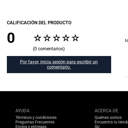
CALIFICACIÓN DEL PRODUCTO
0
☆
☆
☆
☆
☆
N
(0 comentarios)
Por favor, inicia sesión para escribir un
comentario.
AYUDA
ACERCA DE
Términos y condiciones
Quiénes somos
Preguntas Frecuentes
Encuentra tu tiend
Envíos y entregas
Sic