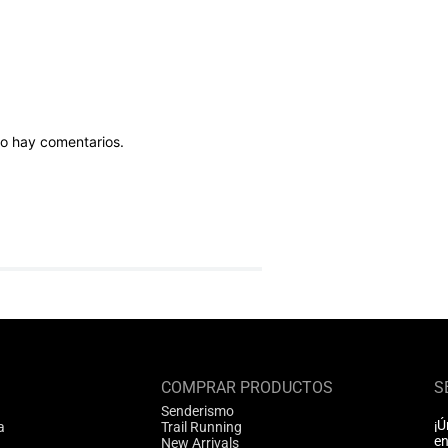
o hay comentarios.
COMPRAR PRODUCTOS
S
Senderismo
¡Ú
a
Trail Running
en
New Arrivals