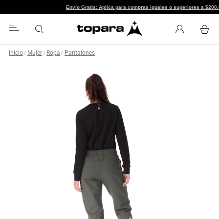
Envío Gratis: Aplica para compras iguales o 
Inicio
Mujer
Ropa
Pantalones
/
/
/