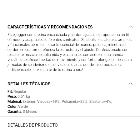
CARACTERÍSTICAS Y RECOMENDACIONES
Este jogger con pretina encauchada y cordón ajustable proporciona un fit
cómodo y adaptable a diferentes contextos. Sus bolsillos laterales amplios
y funcionales permiten llevar lo esencial de manera práctica, mientras el
cordón en contorno refuerza la estructura y el ajuste. Confeccionado con
resistente mezcla de poliamida y elastano, se convierte en una prenda
versátil que ofrece libertad de movimiento y confort prolongado. Ideal para
jornadas de senderismo o actividades diarias donde la comodidad es
indispensable. ¡hazlo parte de tu rutina ahora!
DETALLES TÉCNICOS
Fit
Regular
Peso
0.51 kg
Material
Exterior: Viscosa=69%, Poliamida=27%, Elastano=4%,
Color
Verde
Garantía
3 Meses
DETALLES DE PRODUCTO