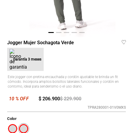
Jogger Mujer Sochagota Verde
Garantía
3 meses
Este jogger con pretina encauchada y cordón ajustable te brinda un fit
cómodo. Incorpora amplios bolsillos laterales funcionales y cordón en
contorno, ideal para senderismo o el uso diario.
$
206
.
900
$
229
.
900
TPRA280001-01V0MXS
Color