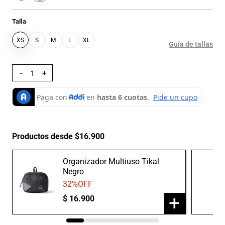
Talla
XS
S
M
L
XL
Guía de tallas
－
＋
Productos desde $16.900
Organizador Multiuso Tikal
Negro
32
%OFF
+
$
16
.
900