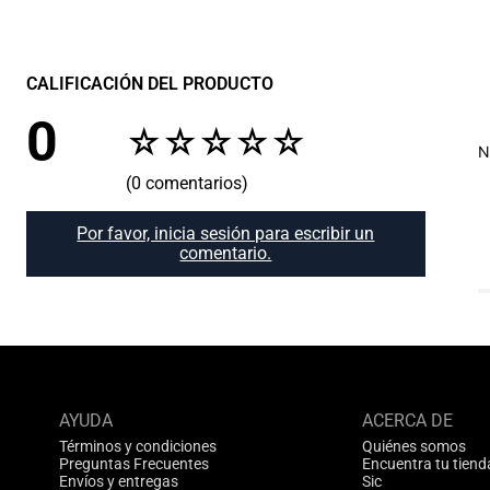
CALIFICACIÓN DEL PRODUCTO
0
☆
☆
☆
☆
☆
N
(0 comentarios)
Por favor, inicia sesión para escribir un
comentario.
AYUDA
ACERCA DE
Términos y condiciones
Quiénes somos
Preguntas Frecuentes
Encuentra tu tiend
Envíos y entregas
Sic