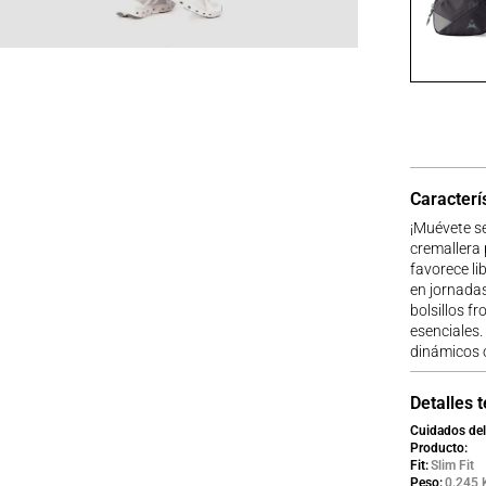
Caracterí
¡Muévete se
cremallera 
favorece li
en jornadas
bolsillos f
esenciales.
dinámicos o
Detalles 
Cuidados del
Producto
Fit
Slim Fit
Peso
0.245 