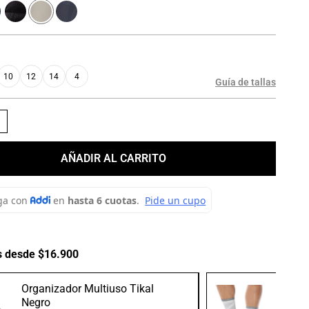
10
12
14
4
Guía de tallas
＋
AÑADIR AL CARRITO
s desde $16.900
Organizador Multiuso Tikal
Medias
Negro
Gris/B