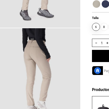
Talla
6
8
－
Producto