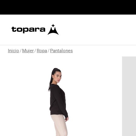
Inicio
/
Mujer
/
Ropa
/
Pantalones