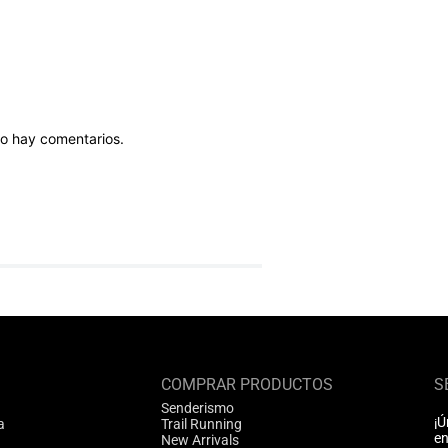
o hay comentarios.
COMPRAR PRODUCTOS
S
Senderismo
¡Ú
a
Trail Running
en
New Arrivals