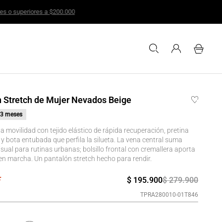
ca para compras iguales o superiores a $200.000
 Stretch de Mujer Nevados Beige
3 meses
 movilidad con tejido elástico de rápida recuperación, pretina
y bota entubada que perfila la silueta. La vena central suma
isual para rutinas urbanas; bolsillo frontal con cremallera aporta
en marcha. Un pantalón stretch hecho para rendir.
$
195
.
900
$
279
.
900
TPRA280010-01T846