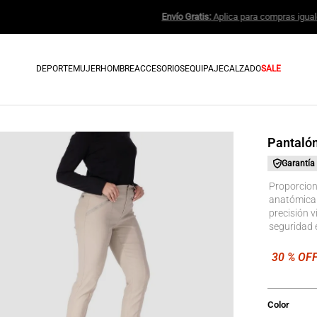
Envío Gratis:
Apli
DEPORTE
MUJER
HOMBRE
ACCESORIOS
EQUIPAJE
CALZADO
SALE
Pantalón
Garantía
Proporciona
anatómica 
precisión v
seguridad 
Color