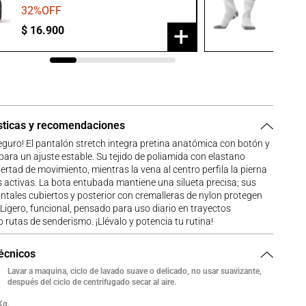
32
%OFF
20
%O
+
$
16
.
900
$
23
.
9
sticas y recomendaciones
guro! El pantalón stretch integra pretina anatómica con botón y
para un ajuste estable. Su tejido de poliamida con elastano
bertad de movimiento, mientras la vena al centro perfila la pierna
 activas. La bota entubada mantiene una silueta precisa; sus
rontales cubiertos y posterior con cremalleras de nylon protegen
 Ligero, funcional, pensado para uso diario en trayectos
 rutas de senderismo. ¡Llévalo y potencia tu rutina!
técnicos
Lavar a maquina, ciclo de lavado suave o delicado, no usar suavizante,
después del ciclo de centrifugado secar al aire.
Kg.