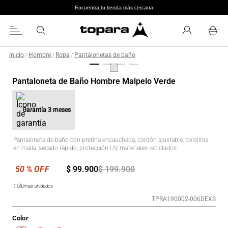
Encuentra tu tienda más cercana
Inicio
Hombre
Ropa
Pantalonetas de baño
/
/
/
Pantaloneta de Baño Hombre Malpelo Verde
Garantía
3 meses
Pantaloneta de baño con pretina encauchada, cordón ajustable, bolsillos
en malla, secado rápido, protección UV, materiales reciclados.
$
99
.
900
$
199
.
900
1
Últimas unidades
TPRA190002-006DEXS
Color