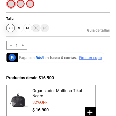
Talla
XS
S
M
L
XL
Guía de tallas
－
＋
Productos desde $16.900
Organizador Multiuso Tikal
Negro
32
%OFF
+
$
16
.
900