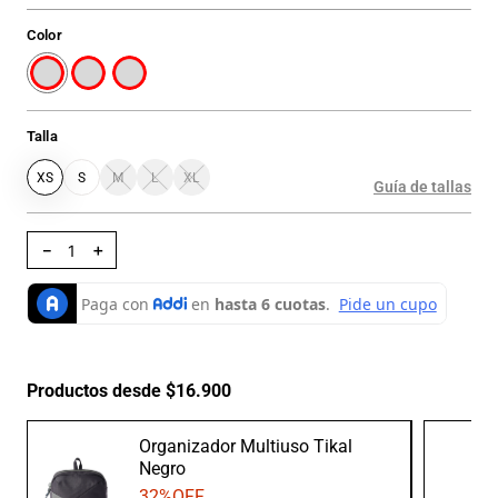
Color
Talla
XS
S
M
L
XL
Guía de tallas
－
＋
Productos desde $16.900
Organizador Multiuso Tikal
Negro
32
%OFF