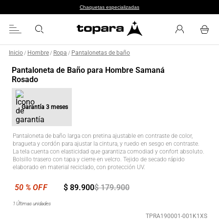
Chaquetas especializadas
Inicio
Hombre
Ropa
Pantalonetas de baño
/
/
/
Pantaloneta de Baño para Hombre Samaná
Rosado
Garantía
3 meses
Pantaloneta de baño larga con pretina ajustable en contraste de color,
bragueta y cordón para ajustar la cintura, y ruedo en sesgo en contraste.
La tela cuenta con elasticidad que garantiza comodiad y confort absoluto.
Bolsillo trasero con tapa y cierre en velcro. Tejido de secado rápido
elaborado en material reciclado, con protección UV.
$
89
.
900
$
179
.
900
1
Últimas unidades
TPRA190001-001K1XS