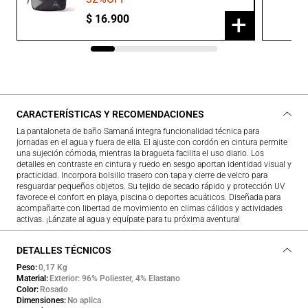
+
$
16
.
900
CARACTERÍSTICAS Y RECOMENDACIONES
La pantaloneta de baño Samaná integra funcionalidad técnica para
jornadas en el agua y fuera de ella. El ajuste con cordón en cintura permite
una sujeción cómoda, mientras la bragueta facilita el uso diario. Los
detalles en contraste en cintura y ruedo en sesgo aportan identidad visual y
practicidad. Incorpora bolsillo trasero con tapa y cierre de velcro para
resguardar pequeños objetos. Su tejido de secado rápido y protección UV
favorece el confort en playa, piscina o deportes acuáticos. Diseñada para
acompañarte con libertad de movimiento en climas cálidos y actividades
activas. ¡Lánzate al agua y equípate para tu próxima aventura!
DETALLES TÉCNICOS
Peso
0,17 Kg
Material
Exterior: 96% Poliester, 4% Elastano
Color
Rosado
Dimensiones
No aplica