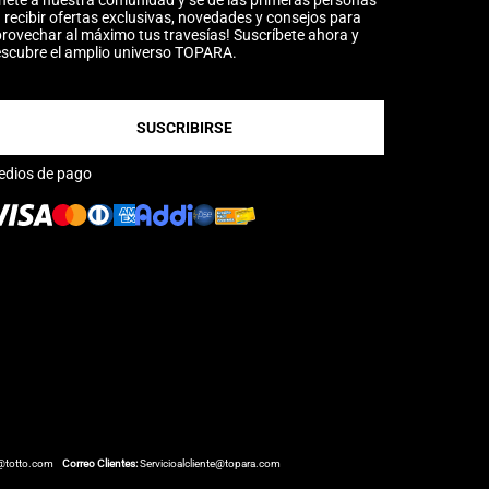
nete a nuestra comunidad y sé de las primeras personas
 recibir ofertas exclusivas, novedades y consejos para
rovechar al máximo tus travesías! Suscríbete ahora y
scubre el amplio universo TOPARA.
SUSCRIBIRSE
edios de pago
@totto.com
Correo Clientes:
Servicioalcliente@topara.com