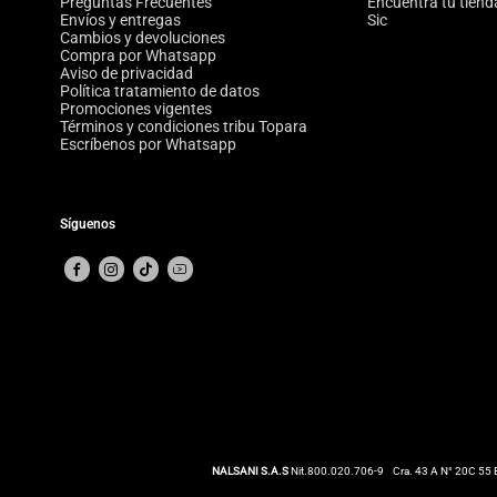
Preguntas Frecuentes
Encuentra tu tiend
Envíos y entregas
Sic
Cambios y devoluciones
Compra por Whatsapp
Aviso de privacidad
Política tratamiento de datos
Promociones vigentes
Términos y condiciones tribu Topara
Escríbenos por Whatsapp
Síguenos
NALSANI S.A.S
Nit.800.020.706-9
Cra. 43 A N° 20C 55 