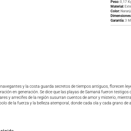
Peso
0,17 K
Material
Exte
Color
Naranj
Dimensiones
Garantía
3 M
navegantes y la costa guarda secretos de tiempos antiguos, florecen ley
eneración en generación. Se dice que las playas de Samaná fueron testigos
s y arrecifes de la región susurran cuentos de amor y misterio, mientras 
bolo de la fuerza y la belleza atemporal, donde cada ola y cada grano de