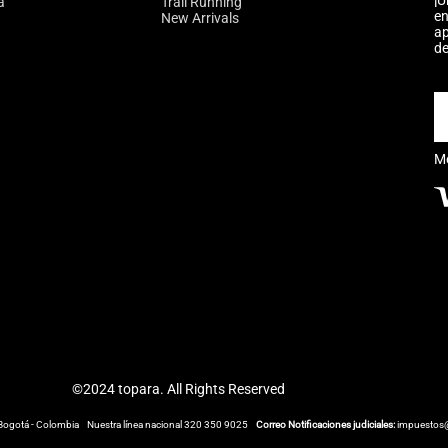
¡Ú
a
Trail Running
en
New Arrivals
ap
de
M
©2024 topara. All Rights Reserved
Bogotá - Colombia
Nuestra línea nacional 320 350 9025
Correo Notificaciones judiciales:
impuestos