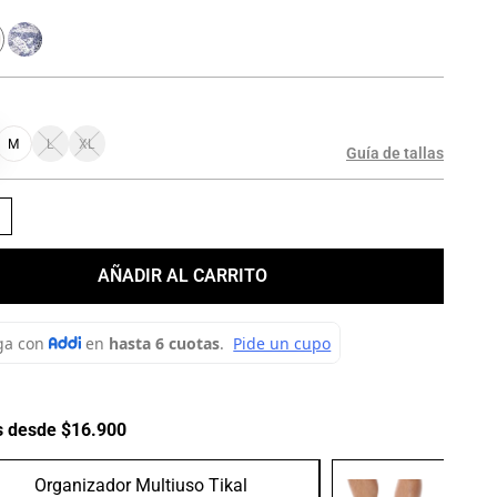
M
L
XL
Guía de tallas
＋
AÑADIR AL CARRITO
s desde $16.900
Organizador Multiuso Tikal
Medias