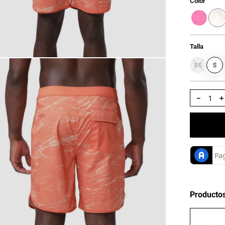
Color
Talla
XS
S
－
Producto