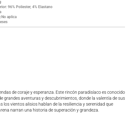
g
rior: 96% Poliester, 4% Elastano
a
No aplica
eses
endas de coraje y esperanza. Este rincón paradisíaco es conocido
 de grandes aventuras y descubrimientos, donde la valentía de sus
los vientos alisios hablan de la resiliencia y serenidad que
 arena narran una historia de superación y grandeza.