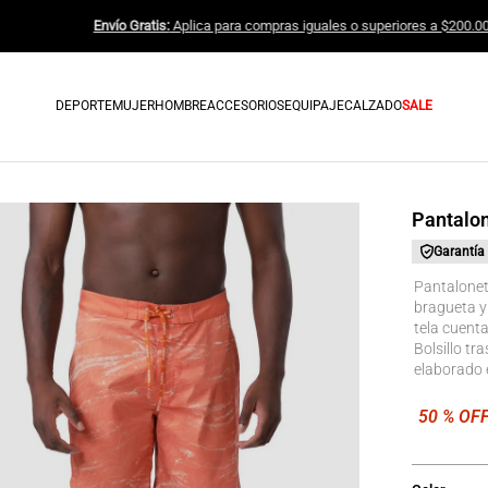
Envío Gratis:
Aplica para compras iguale
DEPORTE
MUJER
HOMBRE
ACCESORIOS
EQUIPAJE
CALZADO
SALE
Pantalo
Garantía
Pantaloneta
bragueta y 
tela cuent
Bolsillo tr
elaborado e