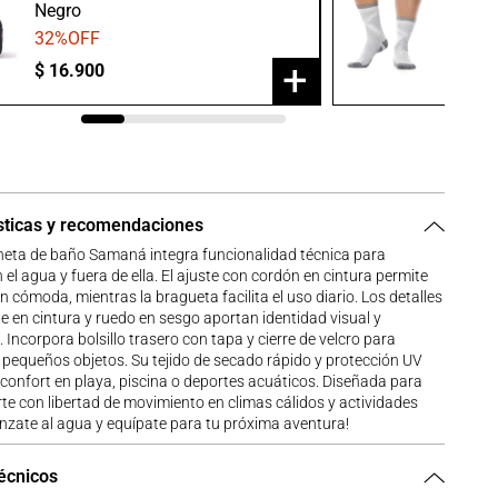
Negro
Gris/B
32
%OFF
20
%O
+
$
16
.
900
$
23
.
9
sticas y recomendaciones
neta de baño Samaná integra funcionalidad técnica para
 el agua y fuera de ella. El ajuste con cordón en cintura permite
n cómoda, mientras la bragueta facilita el uso diario. Los detalles
e en cintura y ruedo en sesgo aportan identidad visual y
. Incorpora bolsillo trasero con tapa y cierre de velcro para
pequeños objetos. Su tejido de secado rápido y protección UV
 confort en playa, piscina o deportes acuáticos. Diseñada para
 con libertad de movimiento en climas cálidos y actividades
ánzate al agua y equípate para tu próxima aventura!
técnicos