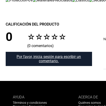
CALIFICACIÓN DEL PRODUCTO
0
☆
☆
☆
☆
☆
N
(0 comentarios)
Por favor, inicia sesión para escribir un
comentario.
AYUDA
ACERCA DE
Términos y condiciones
Quiénes somos