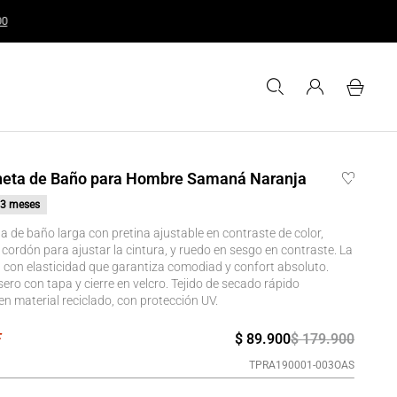
s o superiores a $200.000
neta de Baño para Hombre Samaná Naranja
3 meses
 de baño larga con pretina ajustable en contraste de color,
cordón para ajustar la cintura, y ruedo en sesgo en contraste. La
a con elasticidad que garantiza comodiad y confort absoluto.
asero con tapa y cierre en velcro. Tejido de secado rápido
n material reciclado, con protección UV.
$
89
.
900
$
179
.
900
TPRA190001-003OAS