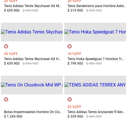
20 %
OFF
20 %
OFF
Tenis Adidas Terrex Skychaser AX Mujer Terreo/Azul
Tenis Senderismo para Hombre Adidas Terrex Anylander MID Beige
$ 439.900
$ 549.900
$ 319.900
$ 399.900
20 %
OFF
10 %
OFF
Tenis Adidas Terrex Skychaser AX Hombre Gris/Negro
Tenis Hoka Speedgoat 7 Hombre Trail Running Verde/Azul
$ 439.900
$ 549.900
$ 799.900
$ 889.900
20 %
OFF
Botas Impermeables Hombre On Cloudrock Mid WP Negro
Tenis Adidas Terrex Anylander R Senderismo Mujer Gris
$ 1.249.900
$ 359.900
$ 449.900