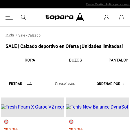
Envío Gratis: A
Sale - Calzado
SALE | Calzado deportivo en Oferta ¡Unidades limitadas!
ROPA
BUZOS
PANTALON
34
resultados
FILTRAR
ORDENAR POR
20 %
OFF
20 %
OFF