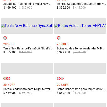
Zapatillas Trail Running Mujer New Balance Garoe V2 Negras
Tenis New Balance DynaSoft Nitrel V6 Mujer Terreo
$ 469.900
$ 589.900
$ 355.900
$ 445.900
20 %
OFF
20 %
OFF
Tenis New Balance DynaSoft Nitrel V6 Mujer Gris
Botas Adidas Terrex Anylander MID Mujer Negro/Gris
$ 355.900
$ 445.900
$ 399.900
$ 499.900
20 %
OFF
20 %
OFF
Botas Senderismo para Mujer Merrell Yokota 3 MID GTX Beige
Botas Senderismo para Mujer Merrell Yokota 3 MID GTX Azul Claro
$ 559.900
$ 699.900
$ 559.900
$ 699.900