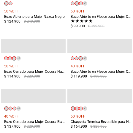
+
2
50 %
OFF
50 %
OFF
Buzo Abierto para Mujer Nazca Negro
Buzo Abierto en Fleece para Mujer Quilotoa Rosado
★
★
★
★
★
$ 124.900
$ 249.900
$ 99.900
$ 199.900
+
2
+
2
50 %
OFF
40 %
OFF
Buzo Cerrado para Mujer Cocora Naranja
Buzo Abierto en Fleece para Mujer Quilotoa Verde
$ 114.900
$ 229.900
$ 119.900
$ 199.900
+
2
+
1
40 %
OFF
50 %
OFF
Buzo Cerrado para Mujer Cocora Blanco
Chaqueta Térmica Reversible para Hombre Tama Verde
$ 137.900
$ 229.900
$ 164.900
$ 329.900