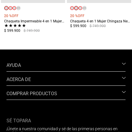
+
1
+
1
20 %
OFF
20 %
OFF
Chaqueta Impermeable 4 en 1 Mujer Chingaza Negra
Chaqueta 4 en 1 Mujer Chingaza Negro
★
★
★
★
★
$ 599.900
$ 749.900
$ 599.900
$ 749.900
AYUDA
ACERCA DE
COMPRAR PRODUCTOS
SÉ TOPARA
¡Únete a nuestra comunidad y sé de las primeras personas en