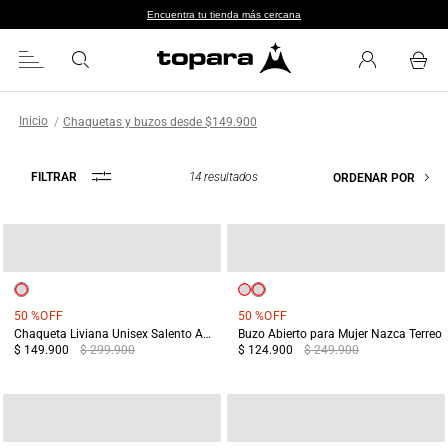
Encuentra tu tienda más cercana
Chaquetas y buzos desde $149.900
14
resultados
FILTRAR
ORDENAR POR
50 %
OFF
50 %
OFF
Chaqueta Liviana Unisex Salento Amarillo
Buzo Abierto para Mujer Nazca Terreo
$ 149.900
$ 299.900
$ 124.900
$ 249.900