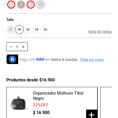
+
3
Talla
28
30
32
34
36
Guía de tallas
－
＋
Productos desde $16.900
Organizador Multiuso Tikal
Negro
32
%OFF
+
$
16
.
900