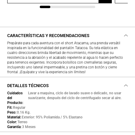
CARACTERÍSTICAS Y RECOMENDACIONES
Prepárate para cada aventura con el short Atacama, una prenda versátil
inspirada en la funcionalidad del pantalón Tatacoa. Su tela elástica en
cuatro direcciones brinda libertad de movimiento, mientras que su
resistencia a la abrasión y el acabado repelente al agua lo hacen perfecto
para terrenos exigentes. Incorpora bolsillos con cremalleras seguras,
incluyendo uno lateral impermeable, y una pretina con botón y cierre
frontal. ¡Equípate y vive la experiencia sin límites!
DETALLES TÉCNICOS
Cuidados
Lavar a maquina, ciclo de lavado suave o delicado, no usar
del
suavizante, después del ciclo de centrifugado secar al aire.
Producto
Fit
Regular
Peso
0.16 Kg.
Material
Exterior: 95% Poliamida / 5% Elastano
Color
Terreo
Garantía
3 Meses