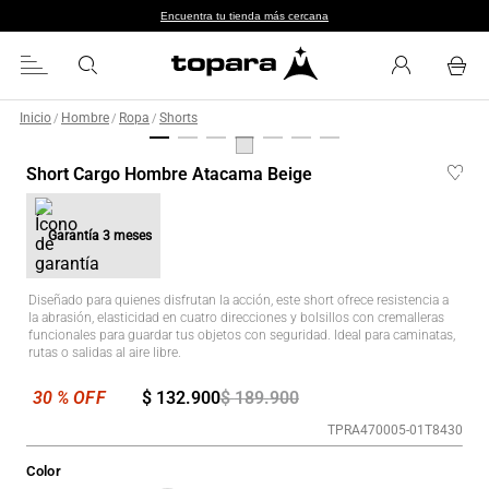
Encuentra tu tienda más cercana
Inicio
Hombre
Ropa
Shorts
/
/
/
Short Cargo Hombre Atacama Beige
Garantía
3 meses
Diseñado para quienes disfrutan la acción, este short ofrece resistencia a
la abrasión, elasticidad en cuatro direcciones y bolsillos con cremalleras
funcionales para guardar tus objetos con seguridad. Ideal para caminatas,
rutas o salidas al aire libre.
$
132
.
900
$
189
.
900
TPRA470005-01T8430
Color