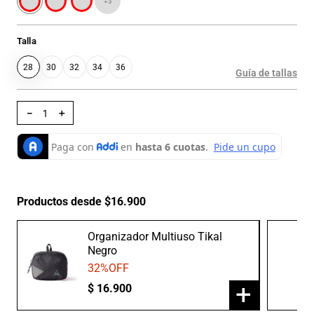
+
3
Talla
28
30
32
34
36
Guía de tallas
－
＋
Productos desde $16.900
Organizador Multiuso Tikal
Negro
32
%OFF
+
$
16
.
900