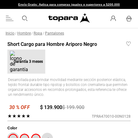
Envío Gratis: Aplica para compras iguales o superiores a $200.000
Inicio
Hombre
Ropa
Pantalones
/
/
/
Short Cargo para Hombre Ariporo Negro
Garantía
3 meses
Desarrollada para brindar movilidad mediante sección posterior elástica,
tejido frontal durable tipo ripstop y bolsillos con cremallera que permiten
organizar accesorios en recorridos prolongados, esta referencia te ofrece
un rendimiento único.
$
139
.
900
$
199
.
900
★
★
★
★
★
TPRA470010-00N0128
Color