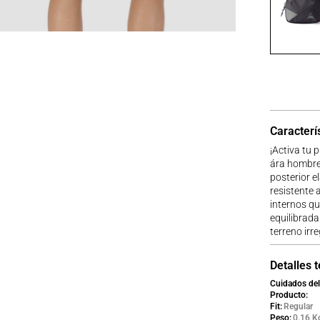
Caracterí
¡Activa tu 
ára hombre
posterior el
resistente 
internos qu
equilibrada
terreno irr
Detalles 
Cuidados del
Producto
Fit
Regular
Peso
0.16 K