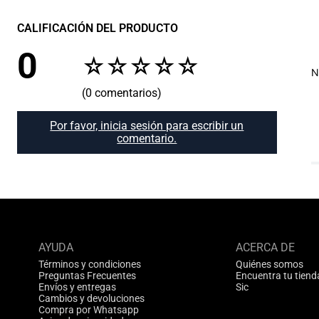
CALIFICACIÓN DEL PRODUCTO
0
☆
☆
☆
☆
☆
N
(0 comentarios)
Por favor, inicia sesión para escribir un
comentario.
AYUDA
ACERCA DE
Términos y condiciones
Quiénes somos
Preguntas Frecuentes
Encuentra tu tiend
Envíos y entregas
Sic
Cambios y devoluciones
Compra por Whatsapp