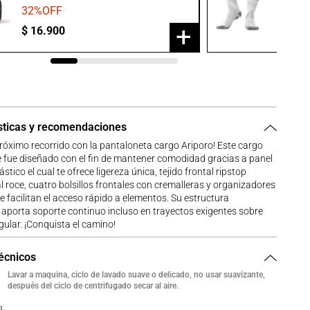
32
%OFF
20
%O
+
$
16
.
900
$
23
.
9
sticas y recomendaciones
próximo recorrido con la pantaloneta cargo Ariporo! Este cargo
 fue diseñado con el fin de mantener comodidad gracias a panel
ástico el cual te ofrece ligereza única, tejido frontal ripstop
al roce, cuatro bolsillos frontales con cremalleras y organizadores
e facilitan el acceso rápido a elementos. Su estructura
 aporta soporte continuo incluso en trayectos exigentes sobre
egular. ¡Conquista el camino!
técnicos
Lavar a maquina, ciclo de lavado suave o delicado, no usar suavizante,
después del ciclo de centrifugado secar al aire.
g.