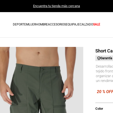
Encuentra tu tienda más cercana
DEPORTE
MUJER
HOMBRE
ACCESORIOS
EQUIPAJE
CALZADO
SALE
Short Ca
Garantía
Desarrollad
tejido fron
organizar a
un rendimi
Color