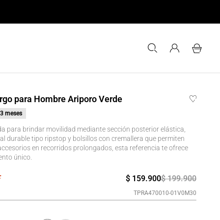
rgo para Hombre Ariporo Verde
3 meses
a para brindar movilidad mediante sección posterior elástica,
tal durable tipo ripstop y bolsillos con cremallera que permiten
ccesorios en recorridos prolongados, esta referencia te ofrece
ento único.
$
159
.
900
$
199
.
900
TPRA470010-01V0M30