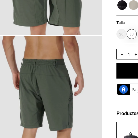
Talla
28
30
－
Producto