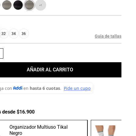
+
1
32
34
36
Guía de tallas
＋
AÑADIR AL CARRITO
s desde $16.900
Organizador Multiuso Tikal
Medias
Negro
Gris/B