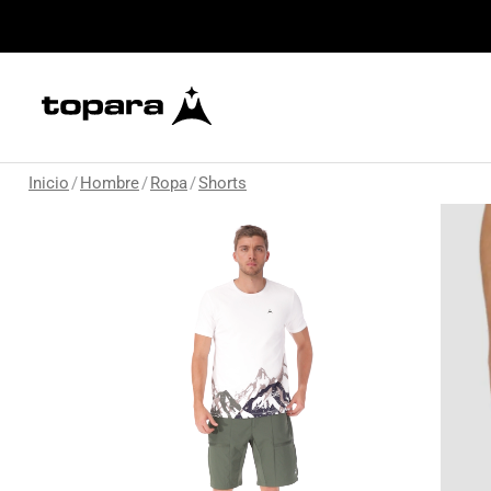
Inicio
/
Hombre
/
Ropa
/
Shorts