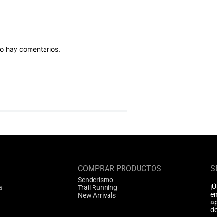
o hay comentarios.
COMPRAR PRODUCTOS
S
Senderismo
¡Ú
a
Trail Running
en
New Arrivals
ap
de