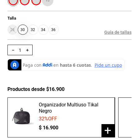
+
3
Talla
28
30
32
34
36
Guía de tallas
－
＋
Productos desde $16.900
Organizador Multiuso Tikal
Negro
32
%OFF
+
$
16
.
900