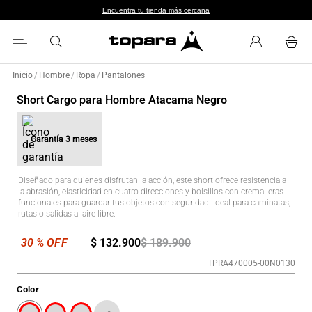
Encuentra tu tienda más cercana
Inicio
Hombre
Ropa
Pantalones
/
/
/
Short Cargo para Hombre Atacama Negro
Garantía
3 meses
Diseñado para quienes disfrutan la acción, este short ofrece resistencia a
la abrasión, elasticidad en cuatro direcciones y bolsillos con cremalleras
funcionales para guardar tus objetos con seguridad. Ideal para caminatas,
rutas o salidas al aire libre.
$
132
.
900
$
189
.
900
TPRA470005-00N0130
Color