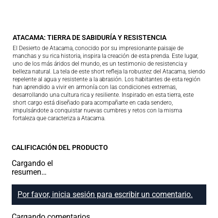
ATACAMA: TIERRA DE SABIDURÍA Y RESISTENCIA
El Desierto de Atacama, conocido por su impresionante paisaje de
manchas y su rica historia, inspira la creación de esta prenda. Este lugar,
uno de los más áridos del mundo, es un testimonio de resistencia y
belleza natural. La tela de este short refleja la robustez del Atacama, siendo
repelente al agua y resistente a la abrasión. Los habitantes de esta región
han aprendido a vivir en armonía con las condiciones extremas,
desarrollando una cultura rica y resiliente. Inspirado en esta tierra, este
short cargo está diseñado para acompañarte en cada sendero,
impulsándote a conquistar nuevas cumbres y retos con la misma
fortaleza que caracteriza a Atacama.
CALIFICACIÓN DEL PRODUCTO
Cargando el
resumen…
Por favor, inicia sesión para escribir un comentario.
Cargando comentarios…