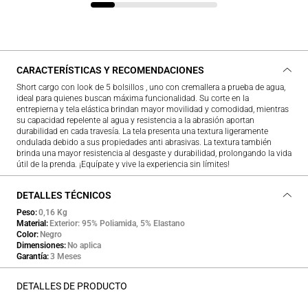
CARACTERÍSTICAS Y RECOMENDACIONES
Short cargo con look de 5 bolsillos , uno con cremallera a prueba de agua,
ideal para quienes buscan máxima funcionalidad. Su corte en la
entrepierna y tela elástica brindan mayor movilidad y comodidad, mientras
su capacidad repelente al agua y resistencia a la abrasión aportan
durabilidad en cada travesía. La tela presenta una textura ligeramente
ondulada debido a sus propiedades anti abrasivas. La textura también
brinda una mayor resistencia al desgaste y durabilidad, prolongando la vida
útil de la prenda. ¡Equípate y vive la experiencia sin límites!
DETALLES TÉCNICOS
Peso
0,16 Kg
Material
Exterior: 95% Poliamida, 5% Elastano
Color
Negro
Dimensiones
No aplica
Garantía
3 Meses
DETALLES DE PRODUCTO