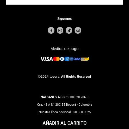
Síguenos
Medios de pago
©2024 topara. All Rights Reserved
NALSANI S.A.S
Nit.800.020.706-9
Cra. 43 A N° 20C 55 Bogotá - Colombia
Nuestra línea nacional 320 350 9025
Correo Notificaciones judiciales:
impuestos@totto.com
AÑADIR AL CARRITO
Correo Clientes:
Servicioalcliente@topara.com