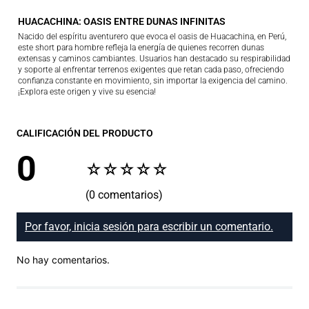
HUACACHINA: OASIS ENTRE DUNAS INFINITAS
Nacido del espíritu aventurero que evoca el oasis de Huacachina, en Perú,
este short para hombre refleja la energía de quienes recorren dunas
extensas y caminos cambiantes. Usuarios han destacado su respirabilidad
y soporte al enfrentar terrenos exigentes que retan cada paso, ofreciendo
confianza constante en movimiento, sin importar la exigencia del camino.
¡Explora este origen y vive su esencia!
CALIFICACIÓN DEL PRODUCTO
0
☆
☆
☆
☆
☆
(0 comentarios)
Por favor, inicia sesión para escribir un comentario.
No hay comentarios.