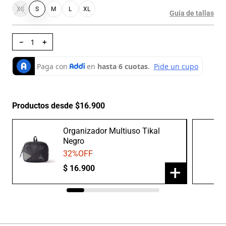
XS
S
M
L
XL
Guía de tallas
－
＋
Productos desde $16.900
Organizador Multiuso Tikal
Negro
32
%OFF
+
$
16
.
900