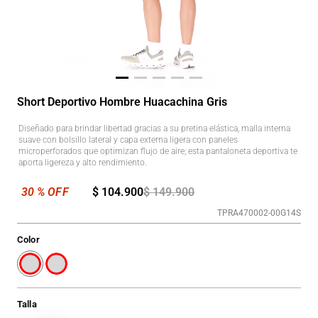
Short Deportivo Hombre Huacachina Gris
Diseñado para brindar libertad gracias a su pretina elástica, malla interna
suave con bolsillo lateral y capa externa ligera con paneles
microperforados que optimizan flujo de aire; esta pantaloneta deportiva te
aporta ligereza y alto rendimiento.
$
104
.
900
$
149
.
900
TPRA470002-00G14S
Color
Talla