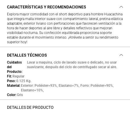
CARACTERÍSTICAS Y RECOMENDACIONES
Explora mayor comodidad con el short deportivo para hombre Huacachina
que integra malla interior suave con compartimiento lateral, pretina elástica
adaptable, exterior liviano con perforaciones que favorecen ventilación a la
hora de hacer deportes al aire libre y detalles reflectivos que mejoran
visibilidad nocturna. Su confección equilibrada proporciona soporte
estable durante el movimiento intenso. ¡Atrévete a sentir su rendimiento
superior hoy!
DETALLES TÉCNICOS
Cuidados
Lavar a maquina, ciclo de lavado suave o delicado, no usar
del
suavizante, después del ciclo de centrifugado secar al aire.
Producto
Fit
Regular
Peso
0.125 Kg.
Material
Exterior: Poliéster=93%, Elastano=7%, Forro: Poliéster=90%,
Elastano=10%,
Color
Gris
DETALLES DE PRODUCTO