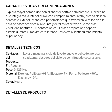
CARACTERÍSTICAS Y RECOMENDACIONES
Explora mayor comodidad con el short deportivo para hombre Huacachina
que integra malla interior suave con compartimiento lateral, pretina elástica
adaptable, exterior liviano con perforaciones que favorecen ventilación a la
hora de hacer deportes al aire libre y detalles reflectivos que mejoran
visibilidad nocturna. Su confección equilibrada proporciona soporte
estable durante el movimiento intenso. ¡Atrévete a sentir su rendimiento
superior hoy!
DETALLES TÉCNICOS
Cuidados
Lavar a maquina, ciclo de lavado suave o delicado, no usar
del
suavizante, después del ciclo de centrifugado secar al aire.
Producto
Fit
Regular
Peso
0.125 Kg.
Material
Exterior: Poliéster=93%, Elastano=7%, Forro: Poliéster=90%,
Elastano=10%,
Color
Negro
DETALLES DE PRODUCTO