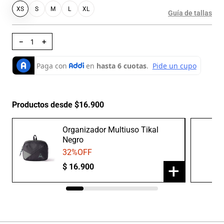
XS
S
M
L
XL
Guía de tallas
－
＋
Productos desde $16.900
Organizador Multiuso Tikal
Negro
32
%OFF
+
$
16
.
900