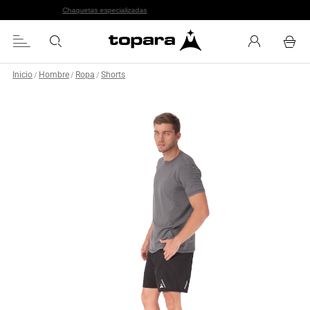
Chaquetas especializadas
Inicio
Hombre
Ropa
Shorts
/
/
/