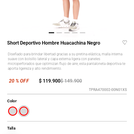
Short Deportivo Hombre Huacachina Negro
Diseñado para brindar libertad gracias a su pretina elástica, malla interna
suave con bolsillo lateral y capa externa ligera con paneles
microperforados que optimizan flujo de aire; esta pantaloneta deportiva te
aporta ligereza y alto rendimiento.
$
119
.
900
$
149
.
900
TPRA470002-00N01XS
Color
Talla