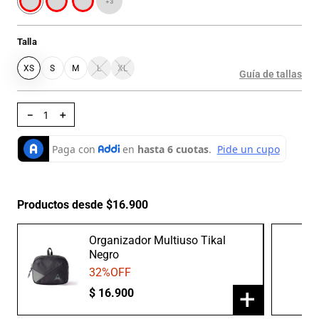
+
3
Talla
XS
S
M
L
XL
Guía de tallas
－
＋
Productos desde $16.900
Organizador Multiuso Tikal
Negro
32
%OFF
+
$
16
.
900