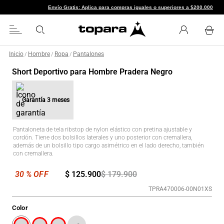
Envío Gratis: Aplica para compras iguales o superiores a $
Inicio
Hombre
Ropa
Pantalones
/
/
/
Short Deportivo para Hombre Pradera Negro
Garantía
3 meses
Pantaloneta de tela ribstop de nylon elástico con pretina ajustable y
cordón. Tiene dos bolsillos laterales y uno posterior con cremallera,
además de un bolsillo tipo cargo asimétrico en el lado derecho, también
con cremallera.
$
125
.
900
$
179
.
900
TPRA470006-00N01XS
Color