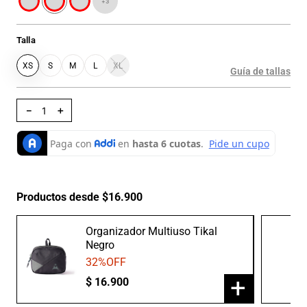
+
3
Talla
XS
S
M
L
XL
Guía de tallas
－
＋
Productos desde $16.900
Organizador Multiuso Tikal
Negro
32
%OFF
+
$
16
.
900