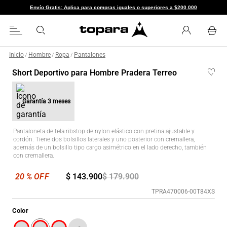
Envío Gratis: Aplica para compras iguales o superiores a $200.000
Inicio
Hombre
Ropa
Pantalones
/
/
/
Short Deportivo para Hombre Pradera Terreo
Garantía
3 meses
Pantaloneta de tela ribstop de nylon elástico con pretina ajustable y
cordón. Tiene dos bolsillos laterales y uno posterior con cremallera,
además de un bolsillo tipo cargo asimétrico en el lado derecho, también
con cremallera.
$
143
.
900
$
179
.
900
TPRA470006-00T84XS
Color