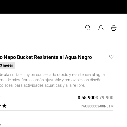
 Napo Bucket Resistente al Agua Negro
3 meses
 ala corta en nylon con secado rápido y resistencia al agua.
rna de microfibra, cordón ajustable y removible con diseño
. Ideal para actividades acuáticas y al aire libre.
$
55
.
900
$
79
.
900
★
★
TPAC800003-00N01M