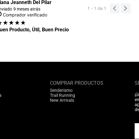
iana Jeanneth Del Pilar
1 - 1
de
1
nviado
9 meses atrás
Comprador verificado
★
★
★
★
★
uen Producto, Útil, Buen Precio
COMPRAR PRODUCTOS
S
Senderismo
¡Ú
a
Trail Running
en
New Arrivals
ap
de