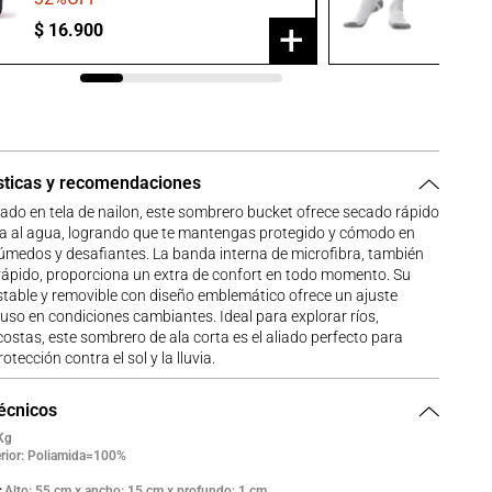
+
$
16
.
900
$
23
.
9
sticas y recomendaciones
do en tela de nailon, este sombrero bucket ofrece secado rápido
ia al agua, logrando que te mantengas protegido y cómodo en
úmedos y desafiantes. La banda interna de microfibra, también
rápido, proporciona un extra de confort en todo momento. Su
table y removible con diseño emblemático ofrece un ajuste
luso en condiciones cambiantes. Ideal para explorar ríos,
ostas, este sombrero de ala corta es el aliado perfecto para
otección contra el sol y la lluvia.
técnicos
Kg
erior: Poliamida=100%
Alto: 55 cm x ancho: 15 cm x profundo: 1 cm