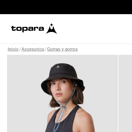
Inicio
/
Accesorios
/
Gorras y gorros