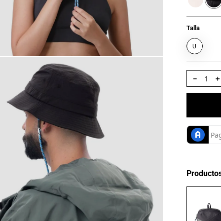
Talla
U
－
Producto