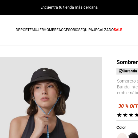
Encuentra tu tienda más cercana
DEPORTE
MUJER
HOMBRE
ACCESORIOS
EQUIPAJE
CALZADO
SALE
Sombrero
Garantía
Sombrero de
Banda inte
emblemático
★
★
★
Color