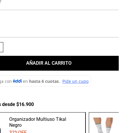
＋
AÑADIR AL CARRITO
s desde $16.900
Organizador Multiuso Tikal
Medias
Negro
Gris/B
32
%OFF
20
%O