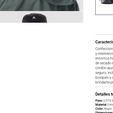
Caracterí
Confecciona
y resistenc
entornos h
de secado 
cordón ajus
seguro, inc
bosques y c
brindarte pr
Detalles 
Peso
0,078 
Material
Ext
Color
Negro
Dimensiones