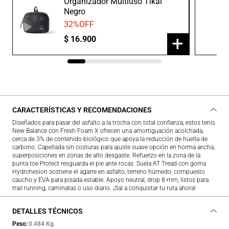
Organizador Multiuso Tikal
Negro
32
%OFF
+
$
16
.
900
CARACTERÍSTICAS Y RECOMENDACIONES
Diseñados para pasar del asfalto a la trocha con total confianza, estos tenis
New Balance con Fresh Foam X ofrecen una amortiguación acolchada,
cerca de 3% de contenido biológico que apoya la reducción de huella de
carbono. Capellada sin costuras para ajuste suave opción en horma ancha,
superposiciones en zonas de alto desgaste. Refuerzo en la zona de la
punta toe Protect resguarda el pie ante rocas. Suela AT Tread con goma
Hydrohesion sostiene el agarre en asfalto, terreno húmedo; compuesto
caucho y EVA para pisada estable. Apoyo neutral, drop 8 mm, listos para
trail running, caminatas o uso diario. ¡Sal a conquistar tu ruta ahora!
DETALLES TÉCNICOS
Peso
0.484 Kg.