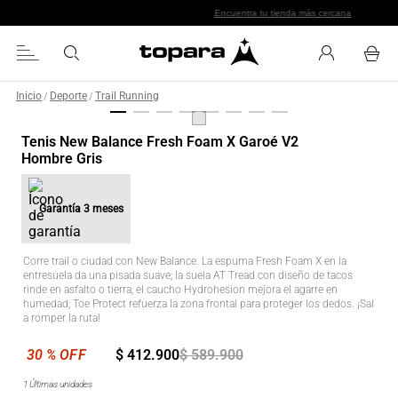
Encuentra tu tienda más cercana
Inicio
Deporte
Trail Running
/
/
Tenis New Balance Fresh Foam X Garoé V2
Hombre Gris
Garantía
3 meses
Corre trail o ciudad con New Balance. La espuma Fresh Foam X en la
entresuela da una pisada suave; la suela AT Tread con diseño de tacos
rinde en asfalto o tierra; el caucho Hydrohesion mejora el agarre en
humedad; Toe Protect refuerza la zona frontal para proteger los dedos. ¡Sal
a romper la ruta!
$
412
.
900
$
589
.
900
1
Últimas unidades