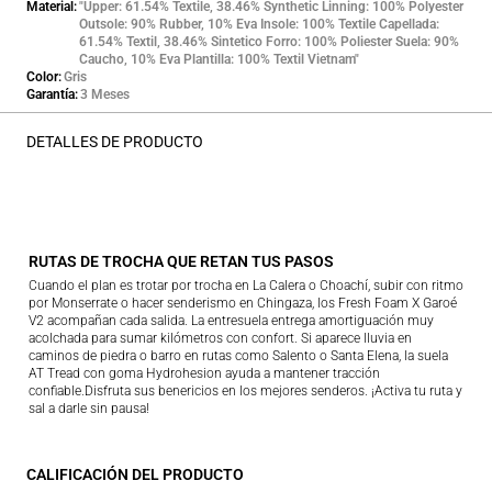
Material
"Upper: 61.54% Textile, 38.46% Synthetic Linning: 100% Polyester
Outsole: 90% Rubber, 10% Eva Insole: 100% Textile Capellada:
61.54% Textil, 38.46% Sintetico Forro: 100% Poliester Suela: 90%
Caucho, 10% Eva Plantilla: 100% Textil Vietnam"
Color
Gris
Garantía
3 Meses
DETALLES DE PRODUCTO
RUTAS DE TROCHA QUE RETAN TUS PASOS
Cuando el plan es trotar por trocha en La Calera o Choachí, subir con ritmo
por Monserrate o hacer senderismo en Chingaza, los Fresh Foam X Garoé
V2 acompañan cada salida. La entresuela entrega amortiguación muy
acolchada para sumar kilómetros con confort. Si aparece lluvia en
caminos de piedra o barro en rutas como Salento o Santa Elena, la suela
AT Tread con goma Hydrohesion ayuda a mantener tracción
confiable.Disfruta sus benericios en los mejores senderos. ¡Activa tu ruta y
sal a darle sin pausa!
CALIFICACIÓN DEL PRODUCTO