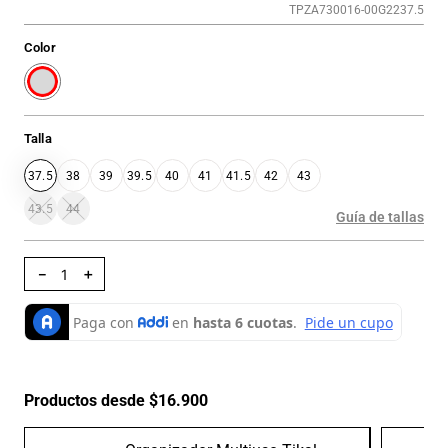
TPZA730016-00G2237.5
Color
Talla
37.5
38
39
39.5
40
41
41.5
42
43
43.5
44
Guía de tallas
－
＋
Productos desde $16.900