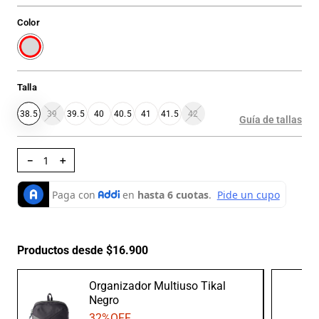
Color
Talla
38.5
39
39.5
40
40.5
41
41.5
42
Guía de tallas
－
＋
Productos desde $16.900
Organizador Multiuso Tikal
Negro
32
%OFF