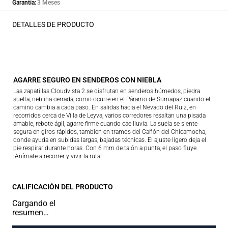
Garantía
3 Meses
DETALLES DE PRODUCTO
AGARRE SEGURO EN SENDEROS CON NIEBLA
Las zapatillas Cloudvista 2 se disfrutan en senderos húmedos, piedra
suelta, neblina cerrada, como ocurre en el Páramo de Sumapaz cuando el
camino cambia a cada paso. En salidas hacia el Nevado del Ruiz, en
recorridos cerca de Villa de Leyva, varios corredores resaltan una pisada
amable, rebote ágil, agarre firme cuando cae lluvia. La suela se siente
segura en giros rápidos, también en tramos del Cañón del Chicamocha,
donde ayuda en subidas largas, bajadas técnicas. El ajuste ligero deja el
pie respirar durante horas. Con 6 mm de talón a punta, el paso fluye.
¡Anímate a recorrer y vivir la ruta!
CALIFICACIÓN DEL PRODUCTO
Cargando el
resumen…