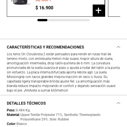
+
$
16
.
900
CARACTERÍSTICAS Y RECOMENDACIONES
Los tenis On Cloudvista 2 están pensados para rendir en rutas trail de
terreno mixto, con entresuela Helion más suave, mayor altura de suela,
amortiguación intermedia, drop talón-puntera de 6 mm. La curvatura
pronunciada de la suela suaviza el paso y ayuda a rodar del talón a la punta
sin esfuerzo. La placa interna bifurcada aporta rebote agil. La suela
Missiongrip con tacos grandes mejora tracción en seco o lluvia. Su
capellada ligera transpirable brinda ajuste fiel. La amortiguación más
blanda reduce impacto mejorando el confort y dejando sensación suave
bajo el pie. ¡Atrévete a sumar kilómetros!
DETALLES TÉCNICOS
Peso
0.484 Kg.
Material
Upper:Textile Polyester 71%, Synthetic Thermoplastic
Polyurethane 29%. Sole: Rubber
Color
Blanco