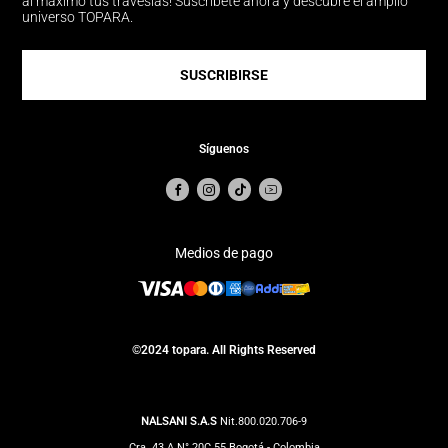
al máximo tus travesías! Suscríbete ahora y descubre el amplio
universo TOPARA.
SUSCRIBIRSE
Síguenos
Medios de pago
©2024 topara. All Rights Reserved
NALSANI S.A.S
Nit.800.020.706-9
Cra. 43 A N° 20C 55 Bogotá - Colombia