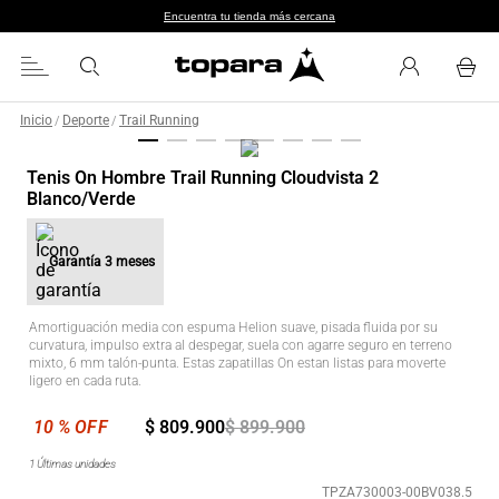
Encuentra tu tienda más cercana
Inicio
Deporte
Trail Running
/
/
Tenis On Hombre Trail Running Cloudvista 2
Blanco/Verde
Garantía
3 meses
Amortiguación media con espuma Helion suave, pisada fluida por su
curvatura, impulso extra al despegar, suela con agarre seguro en terreno
mixto, 6 mm talón-punta. Estas zapatillas On estan listas para moverte
ligero en cada ruta.
$
809
.
900
$
899
.
900
1
Últimas unidades
TPZA730003-00BV038.5