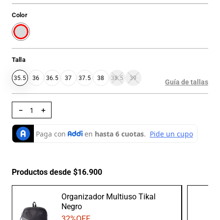
Color
Talla
35.5
36
36.5
37
37.5
38
38.5
39
Guía de tallas
－
＋
Productos desde $16.900
Organizador Multiuso Tikal
Negro
32
%OFF