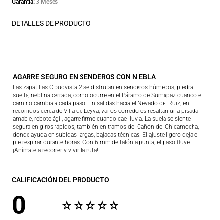
Garantía
3 Meses
DETALLES DE PRODUCTO
AGARRE SEGURO EN SENDEROS CON NIEBLA
Las zapatillas Cloudvista 2 se disfrutan en senderos húmedos, piedra
suelta, neblina cerrada, como ocurre en el Páramo de Sumapaz cuando el
camino cambia a cada paso. En salidas hacia el Nevado del Ruiz, en
recorridos cerca de Villa de Leyva, varios corredores resaltan una pisada
amable, rebote ágil, agarre firme cuando cae lluvia. La suela se siente
segura en giros rápidos, también en tramos del Cañón del Chicamocha,
donde ayuda en subidas largas, bajadas técnicas. El ajuste ligero deja el
pie respirar durante horas. Con 6 mm de talón a punta, el paso fluye.
¡Anímate a recorrer y vivir la ruta!
CALIFICACIÓN DEL PRODUCTO
0
☆
☆
☆
☆
☆