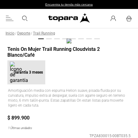
Encuentra tu tienda más cercana
Inicio
Deporte
Trail Running
/
/
Tenis On Mujer Trail Running Cloudvista 2
Blanco/Café
Garantía
3 meses
Amortiguación media con espuma Helion suave, pisada fluida por su
curvatura, impulso extra al despegar, suela con agarre seguro en terreno
mixto, 6 mm talón-punta. Estas zapatillas On estan listas para moverte
ligero en cada ruta.
$
899
.
900
1
Últimas unidades
TPZA830015-00BT035.5