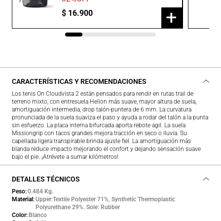
+
$
16
.
900
CARACTERÍSTICAS Y RECOMENDACIONES
Los tenis On Cloudvista 2 están pensados para rendir en rutas trail de
terreno mixto, con entresuela Helion más suave, mayor altura de suela,
amortiguación intermedia, drop talón-puntera de 6 mm. La curvatura
pronunciada de la suela suaviza el paso y ayuda a rodar del talón a la punta
sin esfuerzo. La placa interna bifurcada aporta rebote agil. La suela
Missiongrip con tacos grandes mejora tracción en seco o lluvia. Su
capellada ligera transpirable brinda ajuste fiel. La amortiguación más
blanda reduce impacto mejorando el confort y dejando sensación suave
bajo el pie. ¡Atrévete a sumar kilómetros!
DETALLES TÉCNICOS
Peso
0.484 Kg.
Material
Upper:Textile Polyester 71%, Synthetic Thermoplastic
Polyurethane 29%. Sole: Rubber
Color
Blanco