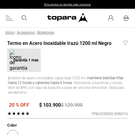
Encuentra tu tienda más cercana
Inicio
Accesorios
Botellones
/
/
Termo en Acero Inoxidable Irazú 1200 ml Negro
Garantía
1 mes
Botellón de acero inoxidable, capacidad 1200 ml,
mantiene bebidas frías
hasta 12 horas y calientes hasta 6 horas
. Resistente a bacterias y olores,
libre de BPA, con tapa de boquilla y base de silicona removible. Ideal para
senderismo.
$
103
.
900
$
129
.
900
★
★
★
★
★
TPAC630002-00N01U
Color