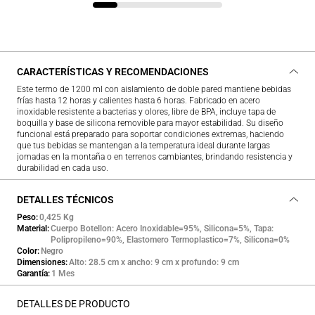
CARACTERÍSTICAS Y RECOMENDACIONES
Este termo de 1200 ml con aislamiento de doble pared mantiene bebidas
frías hasta 12 horas y calientes hasta 6 horas. Fabricado en acero
inoxidable resistente a bacterias y olores, libre de BPA, incluye tapa de
boquilla y base de silicona removible para mayor estabilidad. Su diseño
funcional está preparado para soportar condiciones extremas, haciendo
que tus bebidas se mantengan a la temperatura ideal durante largas
jornadas en la montaña o en terrenos cambiantes, brindando resistencia y
durabilidad en cada uso.
DETALLES TÉCNICOS
Peso
0,425 Kg
Material
Cuerpo Botellon: Acero Inoxidable=95%, Silicona=5%, Tapa:
Polipropileno=90%, Elastomero Termoplastico=7%, Silicona=0%
Color
Negro
Dimensiones
Alto: 28.5 cm x ancho: 9 cm x profundo: 9 cm
Garantía
1 Mes
DETALLES DE PRODUCTO