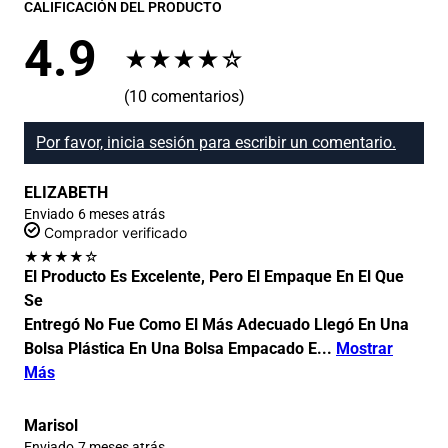
CALIFICACIÓN DEL PRODUCTO
4.9
★
★
★
★
☆
(10 comentarios)
Por favor, inicia sesión para escribir un comentario.
ELIZABETH
Enviado
6 meses atrás
Comprador verificado
★
★
★
★
☆
El Producto Es Excelente, Pero El Empaque En El Que
Se
Entregó No Fue Como El Más Adecuado Llegó En Una
Bolsa Plástica En Una Bolsa Empacado E
...
Mostrar
Más
Marisol
Enviado
7 meses atrás