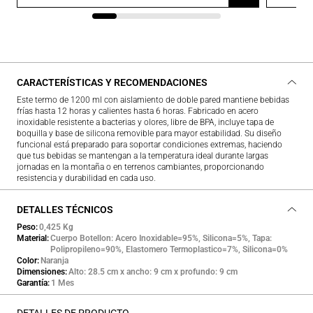
CARACTERÍSTICAS Y RECOMENDACIONES
Este termo de 1200 ml con aislamiento de doble pared mantiene bebidas
frías hasta 12 horas y calientes hasta 6 horas. Fabricado en acero
inoxidable resistente a bacterias y olores, libre de BPA, incluye tapa de
boquilla y base de silicona removible para mayor estabilidad. Su diseño
funcional está preparado para soportar condiciones extremas, haciendo
que tus bebidas se mantengan a la temperatura ideal durante largas
jornadas en la montaña o en terrenos cambiantes, proporcionando
resistencia y durabilidad en cada uso.
DETALLES TÉCNICOS
Peso
0,425 Kg
Material
Cuerpo Botellon: Acero Inoxidable=95%, Silicona=5%, Tapa:
Polipropileno=90%, Elastomero Termoplastico=7%, Silicona=0%
Color
Naranja
Dimensiones
Alto: 28.5 cm x ancho: 9 cm x profundo: 9 cm
Garantía
1 Mes