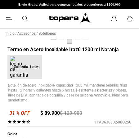
Envío Gratis: Aplica para compras iguales o superiores a $200.000
Inicio
Accesorios
Botellones
/
/
Termo en Acero Inoxidable Irazú 1200 ml Naranja
Garantía
1 mes
Botellón de acero inoxidable, capacidad 1200 ml, mantiene bebidas frías
hasta 12 horas y calientes hasta 6 horas. Resistente a bacterias y olores,
libre de BPA, con tapa de boquilla y base de silicona removible. Ideal para
senderismo.
$
89
.
900
$
129
.
900
★
★
★
★
☆
TPAC630002-00O25U
Color