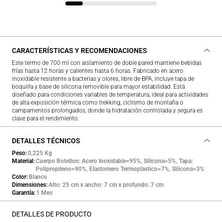
CARACTERÍSTICAS Y RECOMENDACIONES
Este termo de 700 ml con aislamiento de doble pared mantiene bebidas
frías hasta 12 horas y calientes hasta 6 horas. Fabricado en acero
inoxidable resistente a bacterias y olores, libre de BPA, incluye tapa de
boquilla y base de silicona removible para mayor estabilidad. Está
diseñado para condiciones variables de temperatura, ideal para actividades
de alta exposición térmica como trekking, ciclismo de montaña o
campamentos prolongados, donde la hidratación controlada y segura es
clave para el rendimiento.
DETALLES TÉCNICOS
Peso
0,225 Kg
Material
Cuerpo Botellon: Acero Inoxidable=95%, Silicona=5%, Tapa:
Polipropileno=90%, Elastomero Termoplastico=7%, Silicona=3%
Color
Blanco
Dimensiones
Alto: 25 cm x ancho: 7 cm x profundo: 7 cm
Garantía
1 Mes
DETALLES DE PRODUCTO