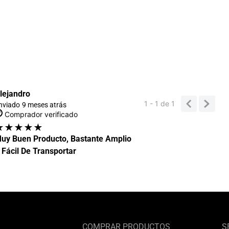
lejandro
1 - 1
de
1
nviado
9 meses atrás
Comprador verificado
★
★
★
★
★
uy Buen Producto, Bastante Amplio
 Fácil De Transportar
COMPRAR PRODUCTOS
S