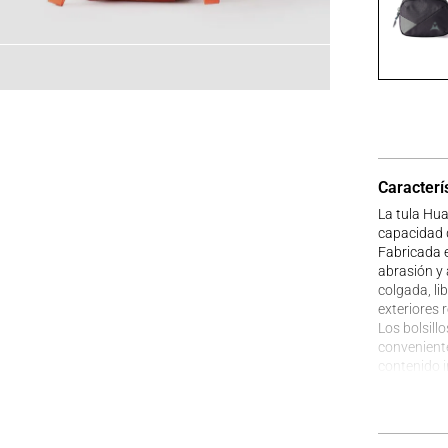
Caracterí
La tula Hua
capacidad 
Fabricada e
abrasión y 
colgada, li
exteriores 
Los bolsill
conveniente
contenido i
Además, es
acolchada y
sin lastima