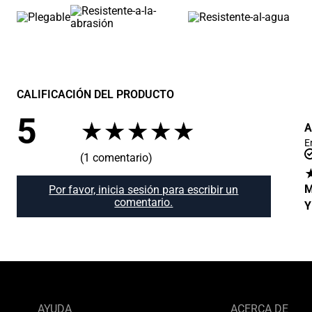
CALIFICACIÓN DEL PRODUCTO
5
★
★
★
★
★
A
E
(1 comentario)
M
Por favor, inicia sesión para escribir un
comentario.
Y
AYUDA
ACERCA DE