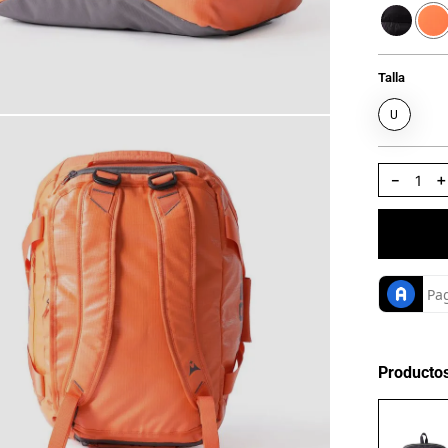
Talla
U
－
Producto