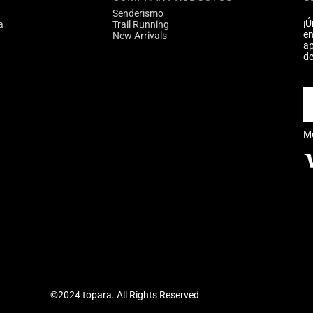
Senderismo
¡Ú
a
Trail Running
en
New Arrivals
ap
de
M
©2024 topara. All Rights Reserved