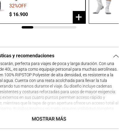
32
%OFF
20
%O
+
$
16
.
900
$
23
.
9
sticas y recomendaciones
scarán, perfecta para viajes de poca y larga duración. Con una
de 40L, es apta como equipaje personal para muchas aerolíneas.
n 100% RIPSTOP Polyester de alta densidad, es resistente a la
al agua. Cuenta con una reata acolchada para llevar la tula
berando tus manos durante el viaje. Su diseño incluye cadenas
resistentes y costuras reforzadas para usos de mayor exigencia.
os externos en sus cuatro puntos permiten acceso rápido y
, mientras que la tapa de gran apertura ofrece un acceso total al
nterno. Bolsillos internos en malla proveen visibilidad completa.
 plegable para guardarse de manera compacta. La manija
MOSTRAR MÁS
 ajustable con sistema de velcro permite cargar grandes pesos
r las manos.