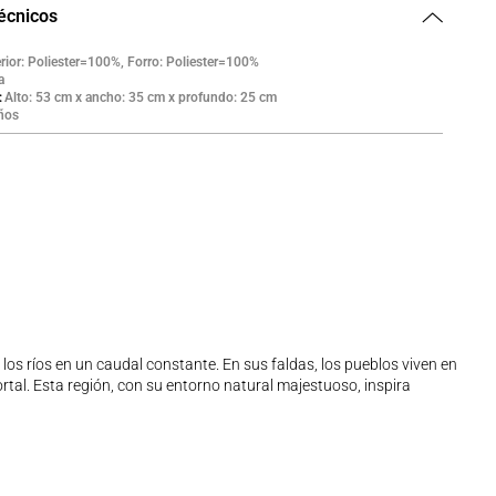
técnicos
rior: Poliester=100%, Forro: Poliester=100%
a
Alto: 53 cm x ancho: 35 cm x profundo: 25 cm
ños
a los ríos en un caudal constante. En sus faldas, los pueblos viven en
rtal. Esta región, con su entorno natural majestuoso, inspira