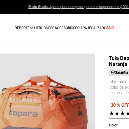
Envío Gratis:
Aplica para compras igu
DEPORTE
MUJER
HOMBRE
ACCESORIOS
EQUIPAJE
CALZADO
SALE
Tula Dep
Naranja
Garantía
Material re
bolsillos e
sistema de
★
★
★
Color