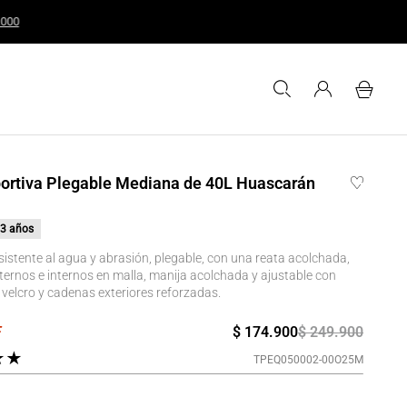
ales o superiores a $200.000
ortiva Plegable Mediana de 40L Huascarán
3 años
sistente al agua y abrasión, plegable, con una reata acolchada,
xternos e internos en malla, manija acolchada y ajustable con
 velcro y cadenas exteriores reforzadas.
$
174
.
900
$
249
.
900
★
★
TPEQ050002-00O25M