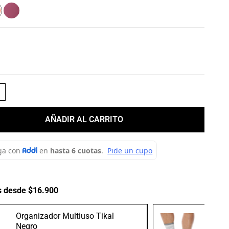
＋
AÑADIR AL CARRITO
s desde $16.900
Organizador Multiuso Tikal
Medias
Negro
Gris/B