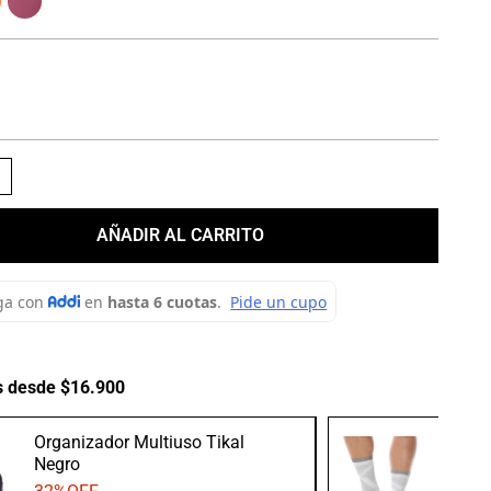
＋
AÑADIR AL CARRITO
s desde $16.900
Organizador Multiuso Tikal
Medias
Negro
Gris/B