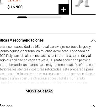
32
%OFF
20
%O
+
$
16
.
900
$
23
.
9
sticas y recomendaciones
rán, con capacidad de 65L, ideal para viajes cortos o largos y
 como equipaje personal en muchas aerolíneas. Fabricada en
P Polyester de alta densidad, es resistente a la abrasión y al
ndo durabilidad en cada travesía. Su reata acolchada permite
olgada, liberando las manos para mayor comodidad. Diseñada con
eriores resistentes y costuras reforzadas, está preparada para
tes. Los bolsillos externos en sus cuatro puntos permiten acceso
a tapa de gran apertura ofrece un acceso total al contenido
 bolsillos internos de malla ofrece visibilidad y organización,
e su diseño plegable facilita el almacenamiento compacto. La
MOSTRAR MÁS
chada y ajustable con velcro permite cargar grandes pesos sin
s manos.
técnicos