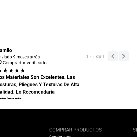
amilo
1 - 1
de
1
nviado
9 meses atrás
Comprador verificado
★
★
★
★
★
os Materiales Son Excelentes. Las
osturas, Pliegues Y Texturas De Alta
alidad. Lo Recomendaria
otalmente
COMPRAR PRODUCTOS
S