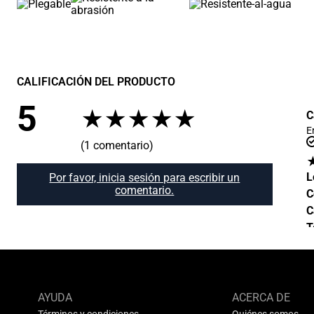
CALIFICACIÓN DEL PRODUCTO
5
★
★
★
★
★
C
E
(1 comentario)
L
Por favor, inicia sesión para escribir un
comentario.
C
C
T
AYUDA
ACERCA DE