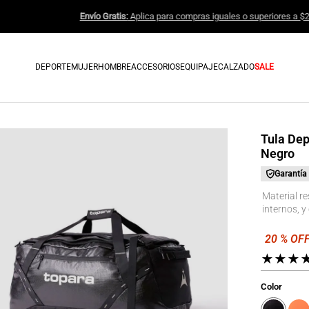
Envío Gratis:
Aplica para compras ig
DEPORTE
MUJER
HOMBRE
ACCESORIOS
EQUIPAJE
CALZADO
SALE
Tula Dep
Negro
Garantía
Material re
internos, y
★
★
★
Color