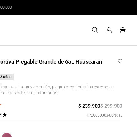
uales o superiores a $200.000
ortiva Plegable Grande de 65L Huascarán
3 años
sistente al agua y abrasión, plegable, con bolsillos externos e
 cadenas exteriores reforzadas.
$
239
.
900
$
299
.
900
★
★
TPEQ050003-00N01L