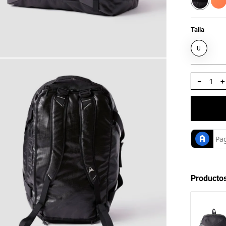
Talla
U
－
Producto