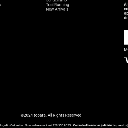
Senderismo
¡Ú
a
Trail Running
en
New Arrivals
ap
de
M
©2024 topara. All Rights Reserved
Bogotá - Colombia
Nuestra línea nacional 320 350 9025
Correo Notificaciones judiciales:
impuestos