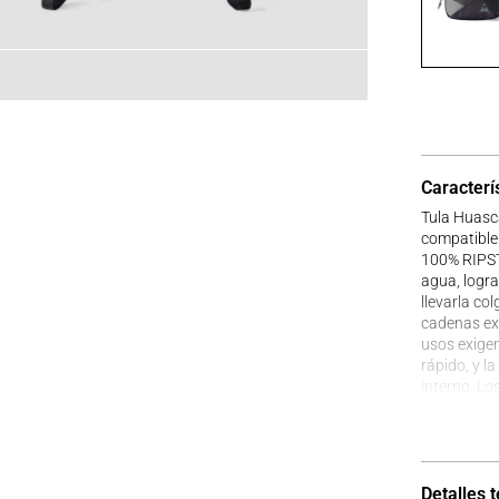
Caracterí
Tula Huasca
compatible
100% RIPSTO
agua, logra
llevarla c
cadenas ext
usos exigen
rápido, y l
interno. Los
mientras qu
manija acol
lastimar la
Detalles 