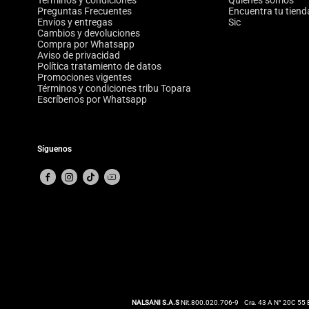
Términos y condiciones
Quiénes somos
Preguntas Frecuentes
Encuentra tu tiend
Envíos y entregas
Sic
Cambios y devoluciones
Compra por Whatsapp
Aviso de privacidad
Política tratamiento de datos
Promociones vigentes
Términos y condiciones tribu Topara
Escríbenos por Whatsapp
Síguenos
NALSANI S.A.S
Nit.800.020.706-9
Cra. 43 A N° 20C 55 